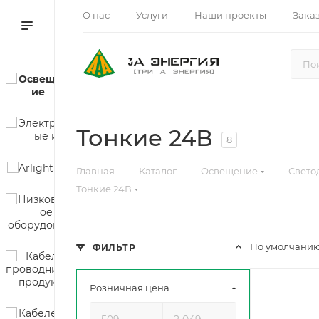
О нас
Услуги
Наши проекты
Зака
Тонкие 24В
8
—
—
—
Главная
Каталог
Освещение
Свето
Тонкие 24В
По умолчанию
ФИЛЬТР
Розничная цена