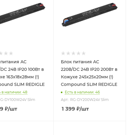
питания AC
Блок питания AC
DC 24В IP20 100Вт в
220В/DC 24В IP20 200Вт в
е 163x18x28мм (!)
Кожухе 245x25x20мм (!)
ound SLIM REDIGLE
Compound SLIM REDIGLE
 в наличии: 48
Есть в наличии: 46
 RG-DY100W24V Slim
Арт.: RG-DY200W24V Slim
49
₽
/шт
1 399
₽
/шт