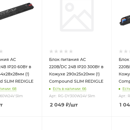
ия AC
Блок питания AC
Блок 
IP20 60Вт в
220В/DC 24В IP20 300Вт в
220В/
4x28x28мм (!)
Кожухе 290х25х20мм (!)
Кожух
 SLIM REDIGLE
Compound SLIM REDIGLE
Comp
личии: 68
Есть в наличии: 66
Есть
Y60W24V Slim
Арт.: RG-DY300W24V Slim
Арт.:
т
2 049
₽
/шт
1 0