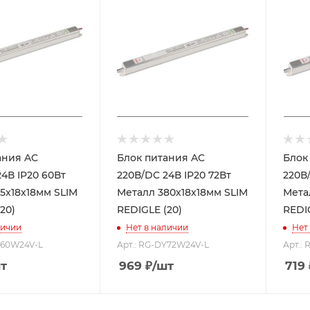
ия AC
Блок питания AC
Блок 
 IP20 60Вт
220В/DC 24В IP20 72Вт
220В/D
5x18x18мм SLIM
Металл 380x18x18мм SLIM
Мета
20)
REDIGLE (20)
REDI
личии
Нет в наличии
Нет
Y60W24V-L
Арт.: RG-DY72W24V-L
Арт.:
т
969
₽
/шт
719