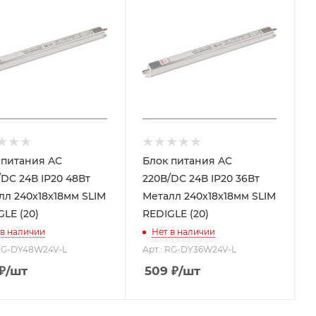
питания AC
Блок питания AC
C 24В IP20 48Вт
220В/DC 24В IP20 36Вт
лл 240x18x18мм SLIM
Металл 240x18x18мм SLIM
GLE (20)
REDIGLE (20)
 в наличии
Нет в наличии
 RG-DY48W24V-L
Арт.: RG-DY36W24V-L
₽
/шт
509
₽
/шт