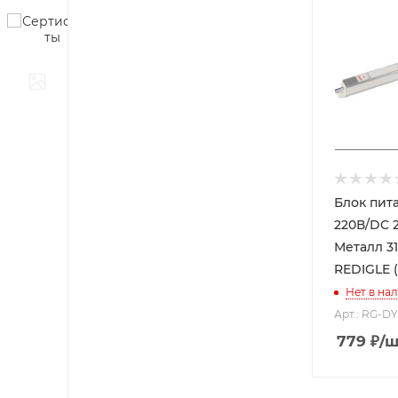
Блок питан
220В/DC 24В
Металл 31
REDIGLE (
Нет в на
Арт.: RG-D
779
₽
/ш