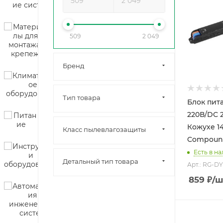
509
2 049
Бренд
Тип товара
Блок питан
220В/DC 24В 
Кожухе 14
Класс пылевлагозащиты
Compound
Есть в на
Детальный тип товара
Арт.: RG-D
859
₽
/ш