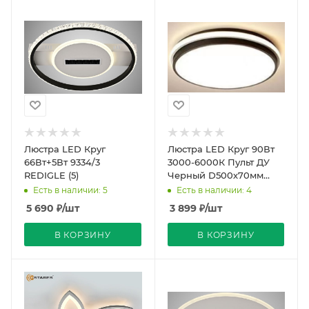
Люстра LED Круг
Люстра LED Круг 90Вт
66Вт+5Вт 9334/3
3000-6000К Пульт ДУ
REDIGLE (5)
Черный D500х70мм
CL71407/500 REDIGLE (5)
Есть в наличии: 5
Есть в наличии: 4
5 690
₽
/шт
3 899
₽
/шт
В КОРЗИНУ
В КОРЗИНУ