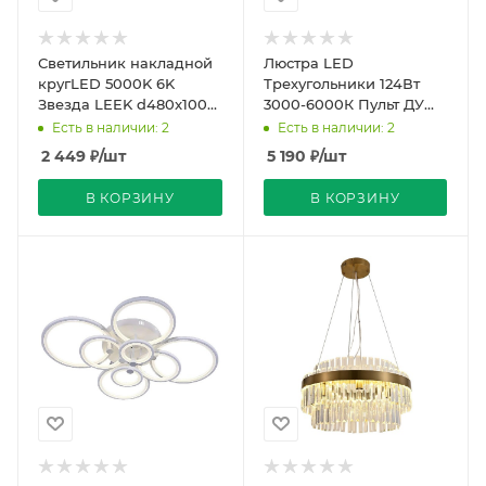
Светильник накладной
Люстра LED
кругLED 5000K 6K
Трехугольники 124Вт
Звезда LEEK d480x100
3000-6000К Пульт ДУ
звезд.небо
Белый REDIGLE (5)
Есть в наличии: 2
Есть в наличии: 2
2 449
₽
/шт
5 190
₽
/шт
В КОРЗИНУ
В КОРЗИНУ