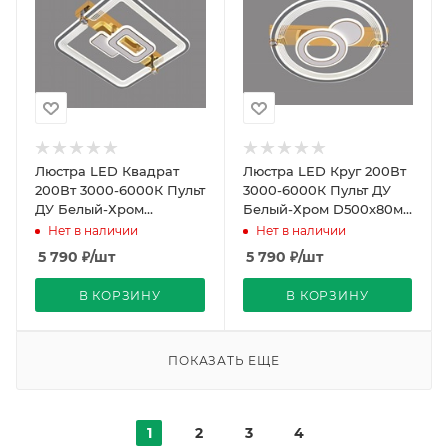
Люстра LED Квадрат
Люстра LED Круг 200Вт
200Вт 3000-6000К Пульт
3000-6000К Пульт ДУ
ДУ Белый-Хром
Белый-Хром D500х80мм
500х500х80мм REDIGLE
REDIGLE (5)
Нет в наличии
Нет в наличии
(5)
5 790
₽
/шт
5 790
₽
/шт
В КОРЗИНУ
В КОРЗИНУ
ПОКАЗАТЬ ЕЩЕ
1
2
3
4