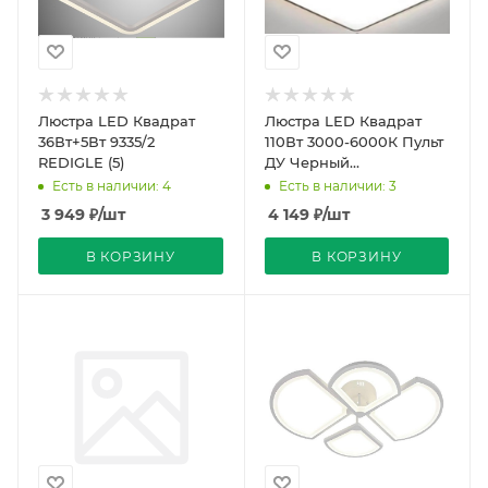
Люстра LED Квадрат
Люстра LED Квадрат
36Вт+5Вт 9335/2
110Вт 3000-6000К Пульт
REDIGLE (5)
ДУ Черный
500х500х70мм
Есть в наличии: 4
Есть в наличии: 3
CL71406/500 REDIGLE (5)
3 949
₽
/шт
4 149
₽
/шт
В КОРЗИНУ
В КОРЗИНУ