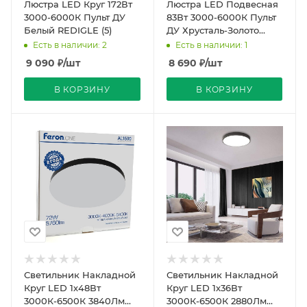
Люстра LED Круг 172Вт
Люстра LED Подвесная
3000-6000К Пульт ДУ
83Вт 3000-6000К Пульт
Белый REDIGLE (5)
ДУ Хрусталь-Золото
D500х700-1200мм
Есть в наличии: 2
Есть в наличии: 1
CL8813A REDIGLE (1)
9 090
₽
/шт
8 690
₽
/шт
В КОРЗИНУ
В КОРЗИНУ
Светильник Накладной
Светильник Накладной
Круг LED 1х48Вт
Круг LED 1х36Вт
3000К-6500К 3840Лм
3000К-6500К 2880Лм