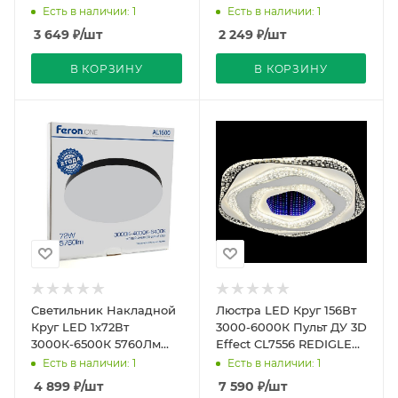
Черный IP44
Черный IP44
Есть в наличии: 1
Есть в наличии: 1
D400х42мм AL1600
D300х42мм AL1600
3 649
₽
/шт
2 249
₽
/шт
Feron.ONE
Feron.ONE
В КОРЗИНУ
В КОРЗИНУ
Светильник Накладной
Люстра LED Круг 156Вт
Круг LED 1х72Вт
3000-6000К Пульт ДУ 3D
3000К-6500К 5760Лм
Effect CL7556 REDIGLE
Черный IP44
(5)
Есть в наличии: 1
Есть в наличии: 1
D500х42мм AL1600
4 899
₽
/шт
7 590
₽
/шт
Feron.ONE