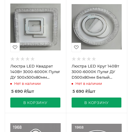
Люстра LED Квадрат
Люстра LED Круг 140Вт
140Вт 3000-6000К Пульт
3000-6000К Пульт ДУ
ДУ 500х500х80мм
D500х80мм Белый
Белый REDIGLE (5)
REDIGLE (5)
Нет в наличии
Нет в наличии
5 690
₽
/шт
5 690
₽
/шт
В КОРЗИНУ
В КОРЗИНУ