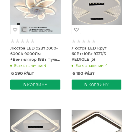
Люстра LED 92Вт 3000-
Люстра LED Круг
6000К 9000Лм
60Вт+10Вт 9337/3
+Вентилятор 18Вт Пульт
REDIGLE (5)
ДУ FAN FLOWER Stares
Есть в наличии: 4
Есть в наличии: 4
6 590
₽
/шт
6 190
₽
/шт
В КОРЗИНУ
В КОРЗИНУ