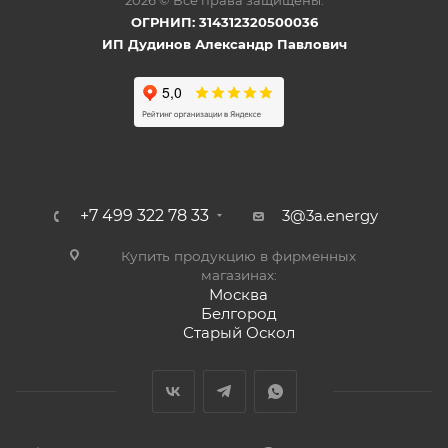
2026 © Все права защищены.
ОГРНИП: 314312320500036
ИП Дудинов Александр Павлович
+7 499 322 78 33
3@3a.energy
Купить продукцию в фирменных
магазинах:
Москва
Белгород
Старый Оскол