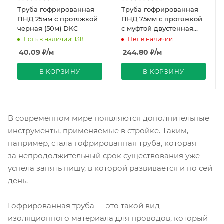
Труба гофрированная
Труба гофрированная
ПНД 25мм с протяжкой
ПНД 75мм с протяжкой
черная (50м) DKC
с муфтой двустенная
красная (50м) DKC
Есть в наличии: 138
Нет в наличии
40.09
₽
/м
244.80
₽
/м
В КОРЗИНУ
В КОРЗИНУ
В современном мире появляются дополнительные
инструменты, применяемые в стройке. Таким,
например, стала гофрированная труба, которая
за непродолжительный срок существования уже
успела занять нишу, в которой развивается и по сей
день.
Гофрированная труба — это такой вид
изоляционного материала для проводов, который