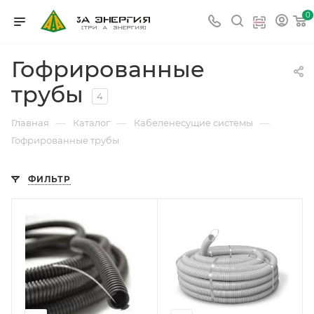
0
Гофрированные
трубы
4
—
—
—
Главная
Каталог
Кабеленесущие системы
Гофрированные трубы
ФИЛЬТР