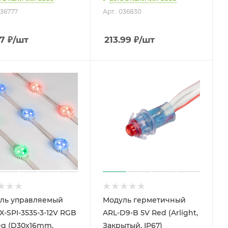
036777
Арт.: 036830
17
₽
/шт
213.99
₽
/шт
ль управляемый
Модуль герметичный
X-SPI-3535-3-12V RGB
ARL-D9-B 5V Red (Arlight,
eg (D30x16mm,
Закрытый, IP67)