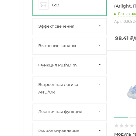
G53
(Arlight, 
Есть в н
Арт.: 03682
Эффект свечения
98.41
₽
Выходные каналы
Функция PushDim
Встроенная логика
AND/OR
Лестничная функция
Ручное управление
Модуль 