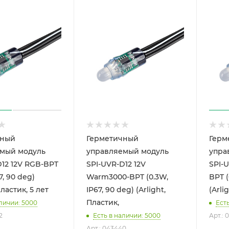
чный
Герметичный
Герм
мый модуль
управляемый модуль
упра
D12 12V RGB-BPT
SPI-UVR-D12 12V
SPI-U
7, 90 deg)
Warm3000-BPT (0.3W,
BPT (
Пластик, 5 лет
IP67, 90 deg) (Arlight,
(Arli
Пластик,
аличии: 5000
Ест
2
Есть в наличии: 5000
Арт.: 
Арт.: 043440