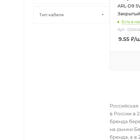
ARL-D9 5V
Закрытый,
Тип кабеля
Есть в н
Арт.: 02341
9.55
₽
/
Российская 
в России в 
бренда бере
на рынки Бе
бренда, а в