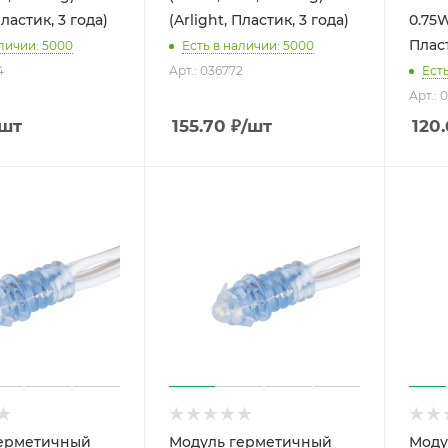
Пластик, 3 года)
(Arlight, Пластик, 3 года)
0.75W
Пласт
аличии: 5000
Есть в наличии: 5000
4
Арт.: 036772
Ест
Арт.: 
/шт
155.70
₽
/шт
120
герметичный
Модуль герметичный
Моду