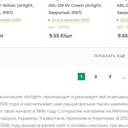
 Yellow (Arlight,
ARL-D9 5V Green (Arlight,
ARL-D
 IP67)
Закрытый, IP67)
Закры
аличии: 5000
Есть в наличии: 5000
Ест
4
Арт.: 023413
Арт.: 
шт
9.55
₽
/шт
9.55
ПОКАЗАТЬ ЕЩЕ
1
2
3
компания «Arlight» производит и реализует led освеще
2005 года и насчитывает уже свыше восьми тысяч наим
т своё начало в 1996 году с открытия магазина на Мити
ларуси, Украины, Казахстана, Армении и Киргизии. В 20
 2008 году вышел в релиз сайт и онлайн-магазин, где вы 