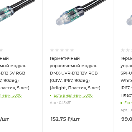
чный
Герметичный
Герм
мый модуль
управляемый модуль
упра
D12 5V RGB
DMX-UVR-D12 12V RGB
SPI-U
7, 90deg)
(0.3W, IP67, 90deg)
Whit
Пластик, 5 лет)
(Arlight, Пластик, 5 лет)
IP67,
Плас
аличии: 5000
Есть в наличии: 5000
Арт.: 043451
Ест
Арт.: 
/шт
152.75
₽
/шт
99.