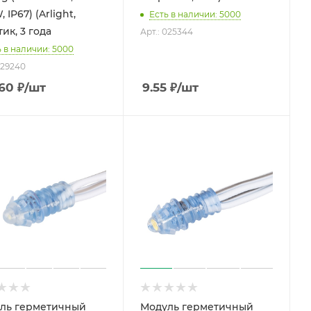
, IP67) (Arlight,
Есть в наличии: 5000
ик, 3 года
Арт.: 025344
ь в наличии: 5000
029240
.60
₽
/шт
9.55
₽
/шт
ль герметичный
Модуль герметичный