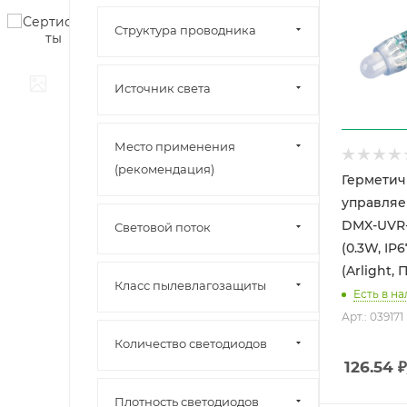
Структура проводника
Источник света
Место применения
(рекомендация)
Гермети
управляе
DMX-UVR-
Световой поток
(0.3W, IP6
(Arlight, 
Класс пылевлагозащиты
Есть в н
Арт.: 039171
Количество светодиодов
126.54
₽
Плотность светодиодов