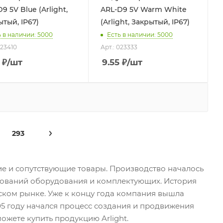
9 5V Blue (Arlight,
ARL-D9 5V Warm White
тый, IP67)
(Arlight, Закрытый, IP67)
ь в наличии: 5000
Есть в наличии: 5000
023410
Арт.: 023333
₽
/шт
9.55
₽
/шт
293
ние и сопутствующие товары. Производство началось
енований оборудования и комплектующих. История
нском рынке. Уже к концу года компания вышла
05 году начался процесс создания и продвижения
можете купить продукцию Arlight.