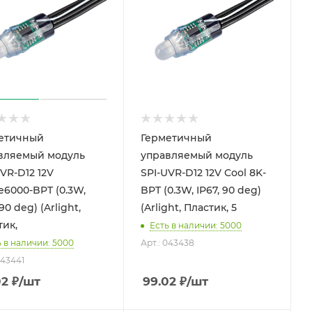
етичный
Герметичный
вляемый модуль
управляемый модуль
VR-D12 12V
SPI-UVR-D12 12V Cool 8K-
e6000-BPT (0.3W,
BPT (0.3W, IP67, 90 deg)
 90 deg) (Arlight,
(Arlight, Пластик, 5
тик,
Есть в наличии: 5000
ь в наличии: 5000
Арт.: 043438
043441
02
₽
/шт
99.02
₽
/шт