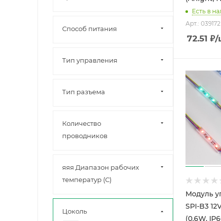
Есть в н
Арт.: 039172
Способ питания
72.51
₽
/
Тип управления
Тип разъема
Количество
проводников
яяя Диапазон рабочих
температур (С)
Модуль 
SPI-B3 1
Цоколь
(0.6W, IP6