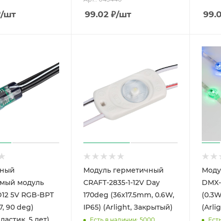
₽
/шт
99.02
₽
/шт
99.
чный
Модуль герметичный
Моду
мый модуль
CRAFT-2835-1-12V Day
DMX-
D12 5V RGB-BPT
170deg (36x17.5mm, 0.6W,
(0.3W
7, 90 deg)
IP65) (Arlight, Закрытый)
(Arli
Пластик, 5 лет)
Есть в наличии: 5000
Ест