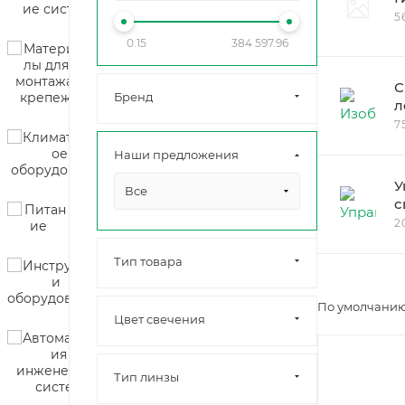
5
0.15
384 597.96
С
Бренд
л
7
Наши предложения
У
Все
с
2
Тип товара
По умолчанию
Цвет свечения
Тип линзы