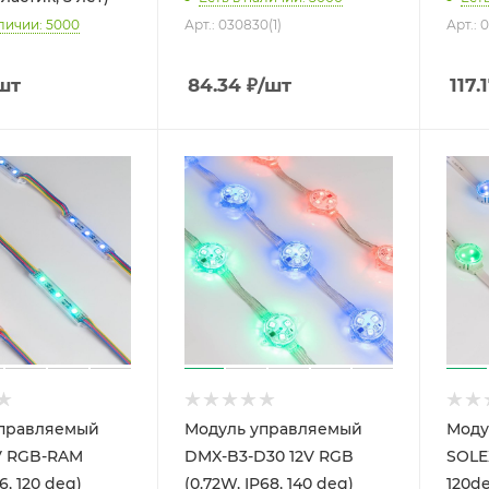
аличии: 5000
Арт.: 030830(1)
Арт.: 
шт
84.34
₽
/шт
117.
управляемый
Модуль управляемый
Моду
2V RGB-RAM
DMX-B3-D30 12V RGB
SOLE
6, 120 deg)
(0.72W, IP68, 140 deg)
120d