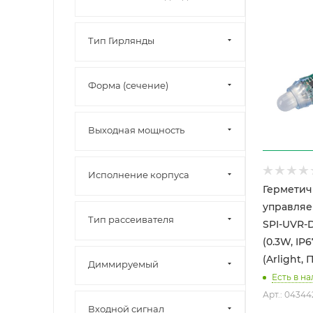
Тип Гирлянды
Форма (сечение)
Выходная мощность
Исполнение корпуса
Гермети
управляе
Тип рассеивателя
SPI-UVR-
(0.3W, IP6
(Arlight, 
Диммируeмый
Есть в н
Арт.: 04344
Входной сигнал