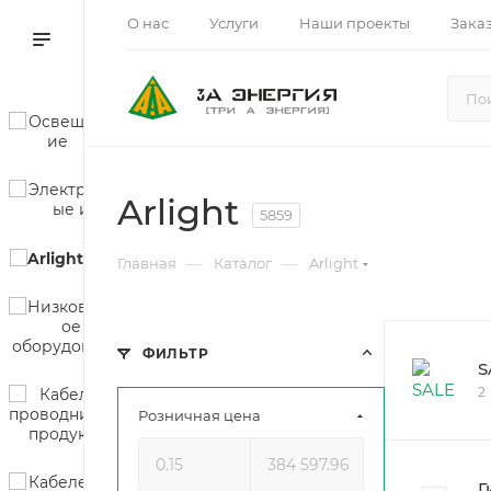
О нас
Услуги
Наши проекты
Зака
Arlight
5859
—
—
Главная
Каталог
Arlight
ФИЛЬТР
S
2
Розничная цена
Г