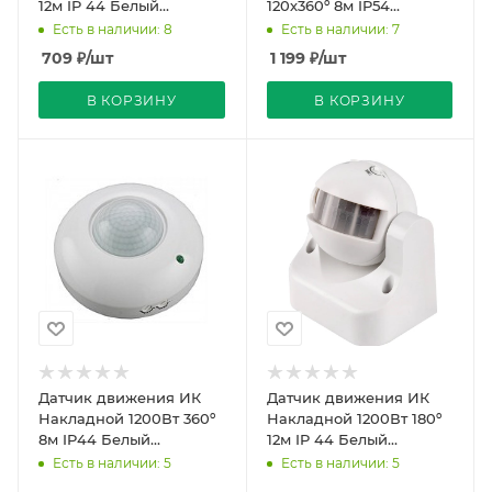
12м IP 44 Белый
120х360º 8м IP54
115х60х140мм SMARTBUY
Черный 76х49(61,5))мм
Есть в наличии: 8
Есть в наличии: 7
SEN55 Feron
709
₽
/шт
1 199
₽
/шт
В КОРЗИНУ
В КОРЗИНУ
Датчик движения ИК
Датчик движения ИК
Накладной 1200Вт 360º
Накладной 1200Вт 180º
8м IP44 Белый
12м IP 44 Белый
D120х67мм General
90x105x90 мм General
Есть в наличии: 5
Есть в наличии: 5