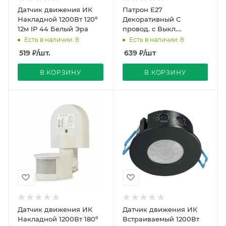
Датчик движения ИК
Патрон Е27
Накладной 1200Вт 120º
Декоративный С
12м IP 44 Белый Эра
провод. c Выкл.
(поворотный) Бронза
Есть в наличии: 8
Есть в наличии: 8
1000мм S24K Vintage
519
₽
/шт.
639
₽
/шт
Uniel
В КОРЗИНУ
В КОРЗИНУ
Датчик движения ИК
Датчик движения ИК
Накладной 1200Вт 180º
Встраиваемый 1200Вт