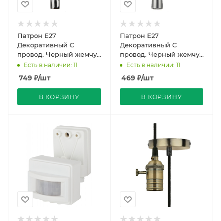
Патрон Е27
Патрон Е27
Декоративный С
Декоративный С
провод. Черный жемчуг
провод. Черный жемчуг
1000мм S32 Techno Uniel
1000мм S31 Techno Uniel
Есть в наличии: 11
Есть в наличии: 11
749
₽
/шт
469
₽
/шт
В КОРЗИНУ
В КОРЗИНУ