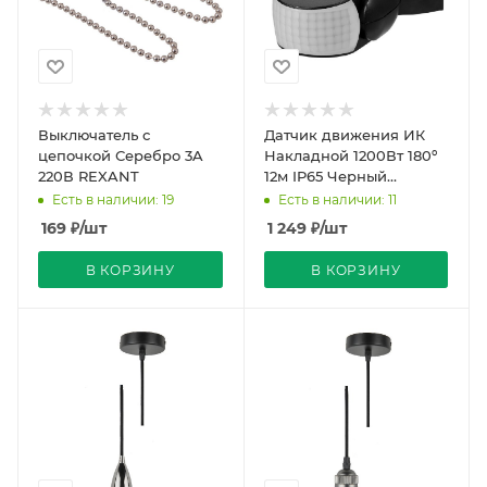
Выключатель с
Датчик движения ИК
цепочкой Серебро 3A
Накладной 1200Вт 180º
220В REXANT
12м IP65 Черный
51х119х80мм SEN18 Feron
Есть в наличии: 19
Есть в наличии: 11
169
₽
/шт
1 249
₽
/шт
В КОРЗИНУ
В КОРЗИНУ