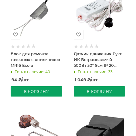
Блок для ремонта
Датчик движения Руки
точечных светильников
ИК Встраиваемый
MR16 Ecola
500Вт 30º 8см IP 20
Белый 79х35х19мм
Есть в наличии: 40
Есть в наличии: 33
SEN30 Feron
94
₽
/шт
1 049
₽
/шт
В КОРЗИНУ
В КОРЗИНУ