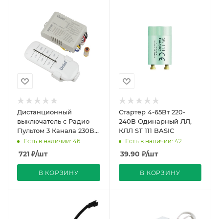
Дистанционный
Стартер 4-65Вт 220-
выключатель c Радио
240В Одинарный ЛЛ,
Пультом 3 Канала 230В
КЛЛ ST 111 BASIC
1000Вт 105х55х25мм
Есть в наличии: 46
Есть в наличии: 42
P005 Uniel
721
₽
/шт
39.90
₽
/шт
В КОРЗИНУ
В КОРЗИНУ