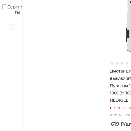
Дистанц
выключат
Пультом 1 К
1000Вт 1
REDIGLE
Нет в на
Арт.: RG-Y
619
₽
/ш