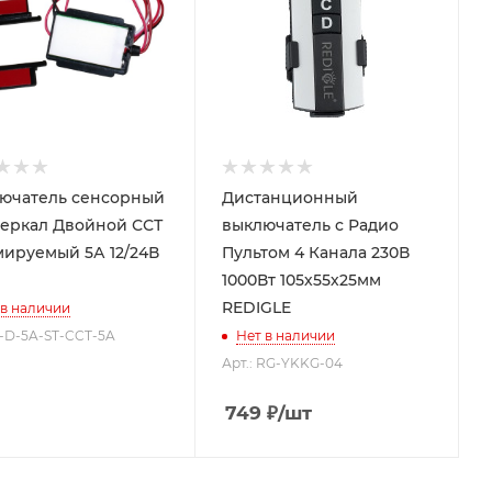
ючатель сенсорный
Дистанционный
зеркал Двойной ССТ
выключатель c Радио
ируемый 5А 12/24В
Пультом 4 Канала 230В
1000Вт 105х55х25мм
REDIGLE
 в наличии
 S-D-5A-ST-CCT-5A
Нет в наличии
Арт.: RG-YKKG-04
749
₽
/шт