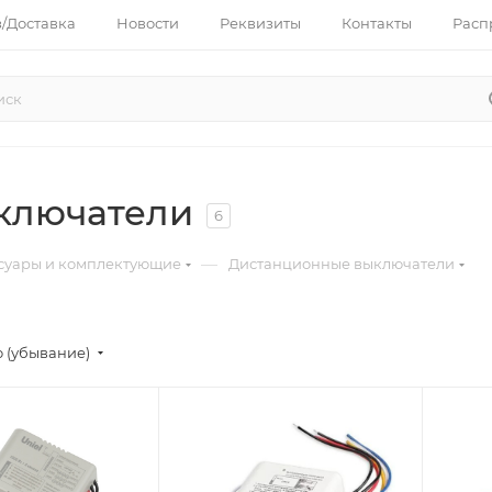
з/Доставка
Новости
Реквизиты
Контакты
Расп
ключатели
6
—
суары и комплектующие
Дистанционные выключатели
 (убывание)