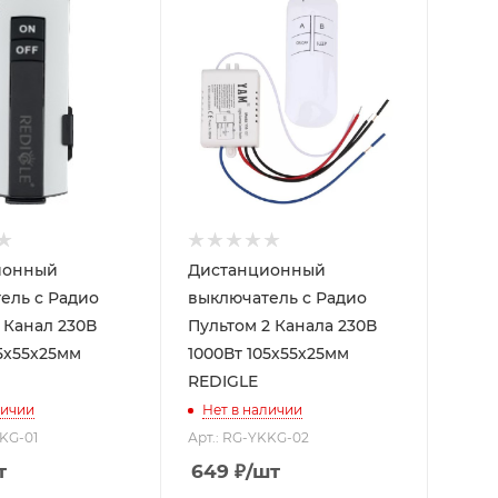
ионный
Дистанционный
ель c Радио
выключатель c Радио
анал 230В
Пультом 2 Канала 230В
05х55х25мм
1000Вт 105х55х25мм
REDIGLE
личии
Нет в наличии
KKG-01
Арт.: RG-YKKG-02
т
649
₽
/шт