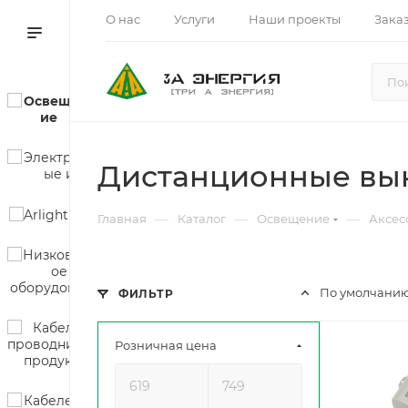
О нас
Услуги
Наши проекты
Зака
Дистанционные вы
—
—
—
Главная
Каталог
Освещение
Аксес
По умолчанию
ФИЛЬТР
Розничная цена