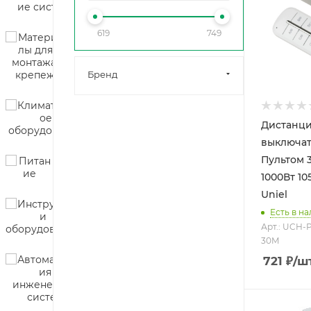
619
749
Бренд
Дистанц
выключат
Пультом 3 К
1000Вт 1
Uniel
Есть в на
Арт.: UCH-
30M
721
₽
/ш