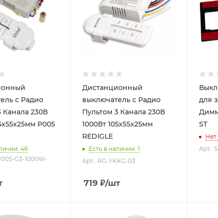
ионный
Дистанционный
Выкл
ель c Радио
выключатель c Радио
для 
анала 230В
Пультом 3 Канала 230В
Димм
05х55х25мм P005
1000Вт 105х55х25мм
ST
REDIGLE
Нет
личии: 46
Есть в наличии: 1
Арт.:
P005-G3-1000W-
Арт.: RG-YKKG-03
т
719
₽
/шт