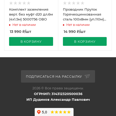
Комплект заземления
Проводник Пруток
верт. без муфт d20 дл.6м
Горячеоцинкованная
(4х1.5м) 5000756 OBO
сталь 100х8мм (уп.110м)
DKC
Нет в наличии
Нет в наличии
13 990
₽
/шт
14 990
₽
/шт
В КОРЗИНУ
В КОРЗИНУ
ПОДПИСАТЬСЯ НА РАССЫЛКУ
2026 © Все права защищены.
ОГРНИП: 314312320500036
ИП Дудинов Александр Павлович