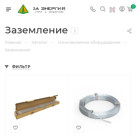
0
Заземление
2
—
—
—
Главная
Каталог
Низковольтное оборудование
Заземление
ФИЛЬТР