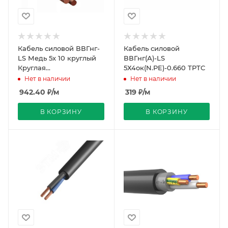
Кабель силовой ВВГнг-
Кабель силовой
LS Медь 5х 10 круглый
ВВГнг(А)-LS
Круглая
5Х4ок(N.PE)-0.660 ТРТС
однопроволочная жила
Нет в наличии
Нет в наличии
черный ГОСТ
942.40
₽
/м
319
₽
/м
В КОРЗИНУ
В КОРЗИНУ