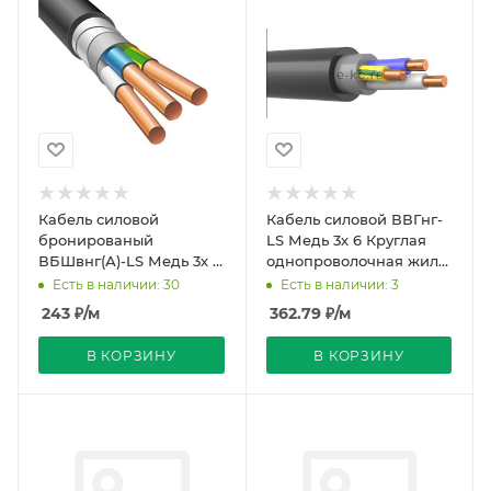
Кабель силовой
Кабель силовой ВВГнг-
бронированый
LS Медь 3х 6 Круглая
ВБШвнг(А)-LS Медь 3х 4
однопроволочная жила
круглая
черный ГОСТ
Есть в наличии: 30
Есть в наличии: 3
однопроволочная жила
243
₽
/м
362.79
₽
/м
ок
В КОРЗИНУ
В КОРЗИНУ