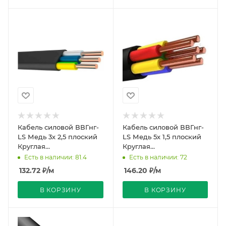
Кабель силовой ВВГнг-
Кабель силовой ВВГнг-
LS Медь 3х 2,5 плоский
LS Медь 5х 1,5 плоский
Круглая
Круглая
однопроволочная жила
однопроволочная жила
Есть в наличии: 81.4
Есть в наличии: 72
черный ГОСТ Ореол
черный ГОСТ
132.72
₽
/м
146.20
₽
/м
В КОРЗИНУ
В КОРЗИНУ