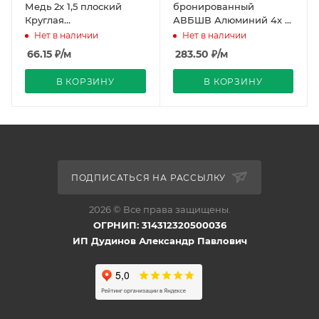
Медь 2х 1,5 плоский
бронированный
Круглая
АВБШВ Алюминий 4х 16
однопроволочная жила
Однопроволочная жила
Нет в наличии
Нет в наличии
черный РЭК/Prysmian
66.15
₽
/м
283.50
₽
/м
В КОРЗИНУ
В КОРЗИНУ
ПОДПИСАТЬСЯ НА РАССЫЛКУ
2026 © Все права защищены.
ОГРНИП: 314312320500036
ИП Дудинов Александр Павлович