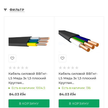
ФИЛЬТР
Кабель силовой ВВГнг-
Кабель силовой ВВГнг-
LS Медь 3х 1,5 плоский
LS Медь 3х 1,5 плоский
Круглая
Круглая
однопроволочная жила
однопроволочная жила
Есть в наличии: 1004.5
Есть в наличии: 136
черный ГОСТ Ореол
черный ГОСТ
84.03
₽
/м
84.03
₽
/м
В КОРЗИНУ
В КОРЗИНУ