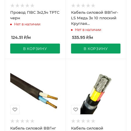
Провод ПВС 3х2,5ч ТРТС
Кабель силовой ВВГнг-
черн
LS Медь 3х 10 плоский
Круглая
Нет в наличии
однопроволочная жила
Нет в наличии
черный ГОСТ
124.51
₽
/м
535.95
₽
/м
В КОРЗИНУ
В КОРЗИНУ
Кабель силовой ВВГнг
Кабель силовой