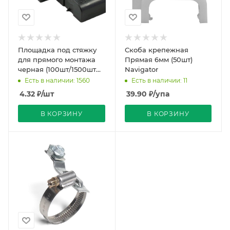
Площадка под стяжку
Скоба крепежная
для прямого монтажа
Прямая 6мм (50шт)
черная (100шт/1500шт
Navigator
уп/кор) Промрукав
Есть в наличии: 1560
Есть в наличии: 11
4.32
₽
/шт
39.90
₽
/упа
В КОРЗИНУ
В КОРЗИНУ