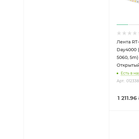
Лента RT
Day4000 (
5060, 5m) 
Открытый
Есть в на
Арт.: 012338
1 211.96