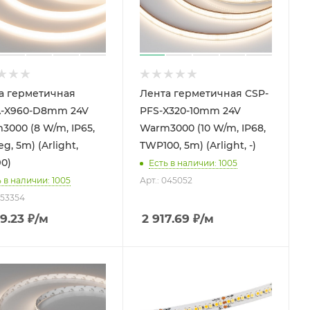
а герметичная
Лента герметичная CSP-
-X960-D8mm 24V
PFS-X320-10mm 24V
3000 (8 W/m, IP65,
Warm3000 (10 W/m, IP68,
g, 5m) (Arlight,
TWP100, 5m) (Arlight, -)
90)
Есть в наличии: 1005
 в наличии: 1005
Арт.: 045052
053354
9.23
₽
/м
2 917.69
₽
/м