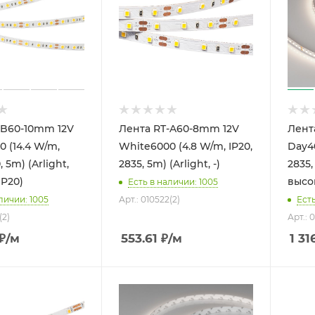
-B60-10mm 12V
Лента RT-A60-8mm 12V
Лент
 (14.4 W/m,
White6000 (4.8 W/m, IP20,
Day40
, 5m) (Arlight,
2835, 5m) (Arlight, -)
2835,
 IP20)
высок
Есть в наличии: 1005
личии: 1005
Арт.: 010522(2)
Есть
(2)
Арт.: 
₽
/м
553.61
₽
/м
1 31