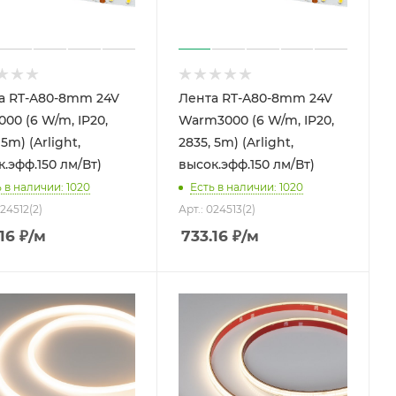
а RT-A80-8mm 24V
Лента RT-A80-8mm 24V
00 (6 W/m, IP20,
Warm3000 (6 W/m, IP20,
 5m) (Arlight,
2835, 5m) (Arlight,
.эфф.150 лм/Вт)
высок.эфф.150 лм/Вт)
 в наличии: 1020
Есть в наличии: 1020
024512(2)
Арт.: 024513(2)
16
₽
/м
733.16
₽
/м