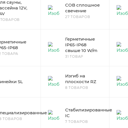
ля сауны,
COB сплошное
ассейна 12V,
свечение
4V
27 ТОВАРОВ
 ТОВАРОВ
Герметичные
ерметичные
IP65-IP68
P65-IP68
свыше 10 W/m
2 ТОВАРА
31 ТОВАР
Изгиб на
инейки SL
плоскости RZ
8 ТОВАРОВ
Стабилизированные
пециализированные
IC
8 ТОВАРОВ
7 ТОВАРОВ