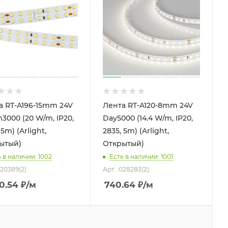
а RT-A196-15mm 24V
Лента RT-A120-8mm 24V
3000 (20 W/m, IP20,
Day5000 (14.4 W/m, IP20,
 5m) (Arlight,
2835, 5m) (Arlight,
ытый)
Открытый)
 в наличии: 1002
Есть в наличии: 1001
020389(2)
Арт.: 028283(2)
0.54
₽
/м
740.64
₽
/м