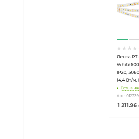
Лента RT
White6000
IP20, 5060
14.4 Вт/м,
Есть в на
Арт.: 012339
1 211.96