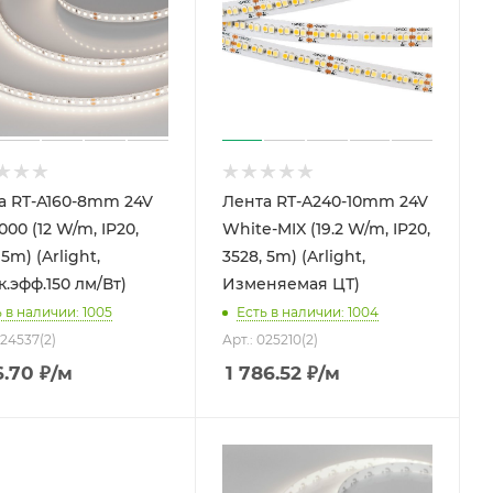
а RT-A160-8mm 24V
Лента RT-A240-10mm 24V
00 (12 W/m, IP20,
White-MIX (19.2 W/m, IP20,
 5m) (Arlight,
3528, 5m) (Arlight,
.эфф.150 лм/Вт)
Изменяемая ЦТ)
 в наличии: 1005
Есть в наличии: 1004
024537(2)
Арт.: 025210(2)
6.70
₽
/м
1 786.52
₽
/м