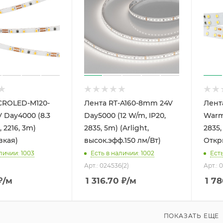
CROLED-M120-
Лента RT-A160-8mm 24V
Лент
 Day4000 (8.3
Day5000 (12 W/m, IP20,
Warm
 2216, 3m)
2835, 5m) (Arlight,
2835,
узкая)
высок.эфф.150 лм/Вт)
Откр
личии: 1003
Есть в наличии: 1002
Есть
Арт.: 024536(2)
Арт.: 
₽
/м
1 316.70
₽
/м
1 78
ПОКАЗАТЬ ЕЩЕ