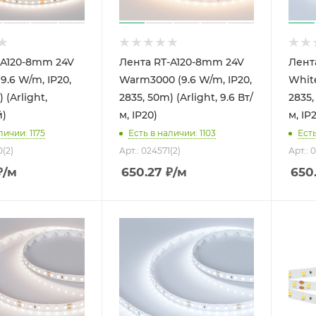
-A120-8mm 24V
Лента RT-A120-8mm 24V
Лент
9.6 W/m, IP20,
Warm3000 (9.6 W/m, IP20,
White
 (Arlight,
2835, 50m) (Arlight, 9.6 Вт/
2835,
)
м, IP20)
м, IP
личии: 1175
Есть в наличии: 1103
Есть
0(2)
Арт.: 024571(2)
Арт.: 
₽
/м
650.27
₽
/м
650