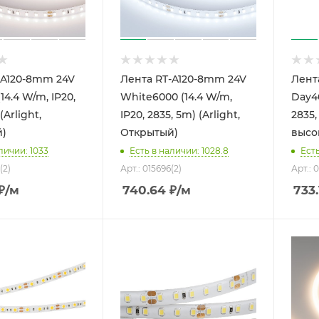
-A120-8mm 24V
Лента RT-A120-8mm 24V
Лент
14.4 W/m, IP20,
White6000 (14.4 W/m,
Day40
(Arlight,
IP20, 2835, 5m) (Arlight,
2835,
)
Открытый)
высок
личии: 1033
Есть в наличии: 1028.8
Есть
(2)
Арт.: 015696(2)
Арт.: 
₽
/м
740.64
₽
/м
733.