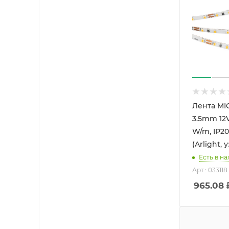
Лента MI
3.5mm 12V
W/m, IP20,
(Arlight, 
Есть в на
Арт.: 033118
965.08