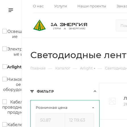
О нас
Услуги
Наши проекты
Зака
Светодиодные лен
—
—
—
Главная
Каталог
Arlight
Светодиод
ФИЛЬТР
Л
2
Розничная цена