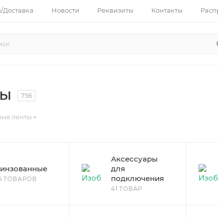
з/Доставка
Новости
Реквизиты
Контакты
Расп
ты
756
ные ленты
Аксессуары
инзованные
для
подключения
6 ТОВАРОВ
41 ТОВАР