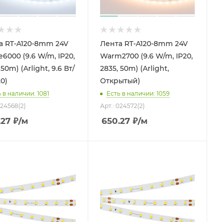
а RT-A120-8mm 24V
Лента RT-A120-8mm 24V
6000 (9.6 W/m, IP20,
Warm2700 (9.6 W/m, IP20,
 50m) (Arlight, 9.6 Вт/
2835, 50m) (Arlight,
20)
Открытый)
 в наличии: 1081
Есть в наличии: 1059
024568(2)
Арт.: 024572(2)
.27
₽
/м
650.27
₽
/м