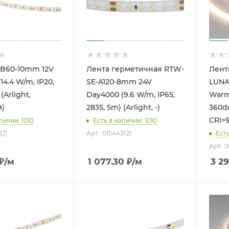
-B60-10mm 12V
Лента герметичная RTW-
Лент
14.4 W/m, IP20,
SE-A120-8mm 24V
LUNA
(Arlight,
Day4000 (9.6 W/m, IP65,
Warm
)
2835, 5m) (Arlight, -)
360de
CRI>
личии: 1010
Есть в наличии: 1010
(2)
Арт.: 015443(2)
Есть
Арт.: 
₽
/м
1 077.30
₽
/м
3 29