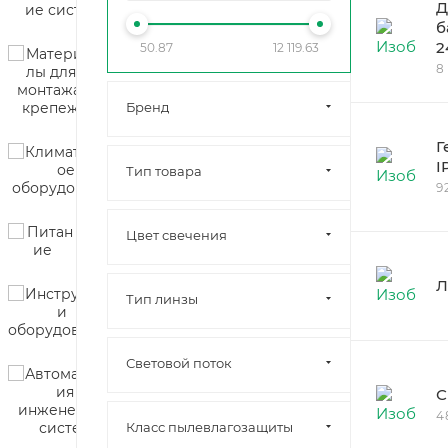
Д
б
2
50.87
12 119.63
8
Бренд
Г
I
Тип товара
9
Цвет свечения
Л
Тип линзы
Световой поток
С
4
Класс пылевлагозащиты