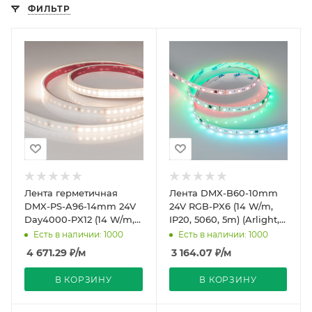
ФИЛЬТР
Лента герметичная
Лента DMX-B60-10mm
DMX-PS-A96-14mm 24V
24V RGB-PX6 (14 W/m,
Day4000-PX12 (14 W/m,
IP20, 5060, 5m) (Arlight,
IP67, 5m) (Arlight,
-)
Есть в наличии: 1000
Есть в наличии: 1000
CRI>90)
4 671.29
₽
/м
3 164.07
₽
/м
В КОРЗИНУ
В КОРЗИНУ