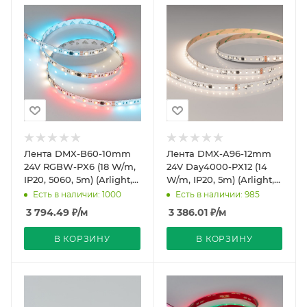
Лента DMX-B60-10mm
Лента DMX-A96-12mm
24V RGBW-PX6 (18 W/m,
24V Day4000-PX12 (14
IP20, 5060, 5m) (Arlight,
W/m, IP20, 5m) (Arlight,
-)
CRI>90)
Есть в наличии: 1000
Есть в наличии: 985
3 794.49
₽
/м
3 386.01
₽
/м
В КОРЗИНУ
В КОРЗИНУ