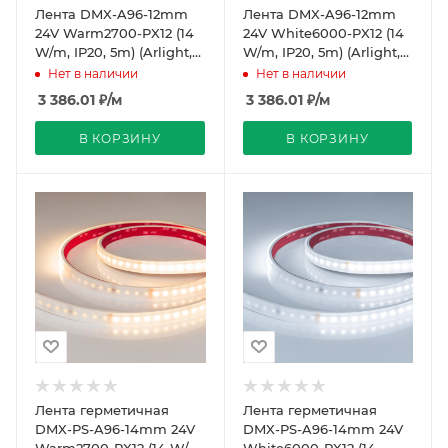
Лента DMX-A96-12mm
Лента DMX-A96-12mm
24V Warm2700-PX12 (14
24V White6000-PX12 (14
W/m, IP20, 5m) (Arlight,
W/m, IP20, 5m) (Arlight,
CRI>90)
CRI>90)
Нет в наличии
Нет в наличии
3 386.01
₽
/м
3 386.01
₽
/м
В КОРЗИНУ
В КОРЗИНУ
Лента герметичная
Лента герметичная
DMX-PS-A96-14mm 24V
DMX-PS-A96-14mm 24V
Warm2700-PX12 (14 W/m,
White6000-PX12 (14