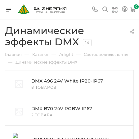
0
Динамические
эффекты DMX
14
—
—
—
Главная
Каталог
Arlight
Светодиодные ленты
—
Динамические эффекты DMX
DMX A96 24V White IP20-IP67
8 ТОВАРОВ
DMX B70 24V RGBW IP67
2 ТОВАРА