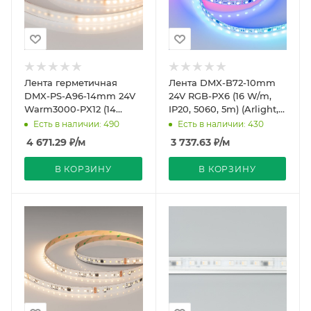
Лента герметичная
Лента DMX-B72-10mm
DMX-PS-A96-14mm 24V
24V RGB-PX6 (16 W/m,
Warm3000-PX12 (14
IP20, 5060, 5m) (Arlight,
W/m, IP67, 5m) (Arlight,
-)
Есть в наличии: 490
Есть в наличии: 430
CRI>90)
4 671.29
₽
/м
3 737.63
₽
/м
В КОРЗИНУ
В КОРЗИНУ