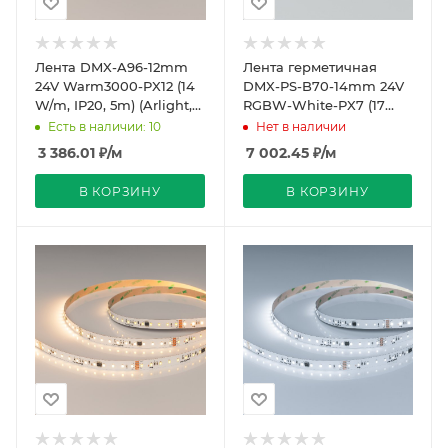
Лента DMX-A96-12mm
Лента герметичная
24V Warm3000-PX12 (14
DMX-PS-B70-14mm 24V
W/m, IP20, 5m) (Arlight,
RGBW-White-PX7 (17
CRI>90)
W/m, IP67, 5060, 5m)
Есть в наличии: 10
Нет в наличии
(Arlight, CRI>90)
3 386.01
₽
/м
7 002.45
₽
/м
В КОРЗИНУ
В КОРЗИНУ