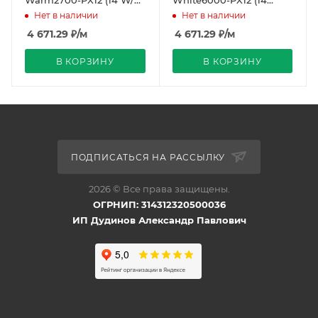
IP67, 5m) (Arlight,
W/m, IP67, 5m) (Arlight,
Нет в наличии
Нет в наличии
CRI>90)
CRI>90)
4 671.29
₽
/м
4 671.29
₽
/м
В КОРЗИНУ
В КОРЗИНУ
ПОДПИСАТЬСЯ НА РАССЫЛКУ
2026 © Все права защищены.
ОГРНИП: 314312320500036
ИП Дудинов Александр Павлович