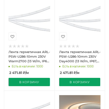
Лента герметичная ARL-
Лента герметичная ARL-
PSW-U286-10mm 230V
PSW-U286-10mm 230V
Warm2700 (13 W/m, IP67,
Day4000 (13 W/m, IP67,
50m) (Arlight, -)
50m) (Arlight, -)
Есть в наличии: 1000
Есть в наличии: 1000
2 471.81
₽
/м
2 471.81
₽
/м
В КОРЗИНУ
В КОРЗИНУ