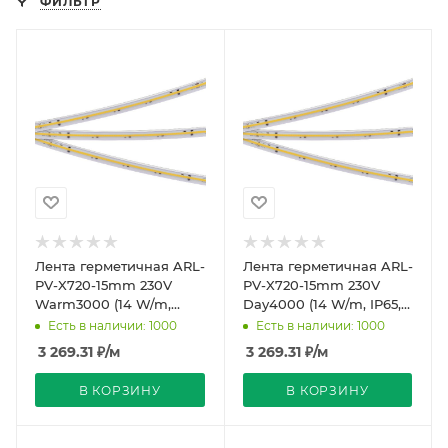
ФИЛЬТР
Лента герметичная ARL-
Лента герметичная ARL-
PV-X720-15mm 230V
PV-X720-15mm 230V
Warm3000 (14 W/m,
Day4000 (14 W/m, IP65,
IP65, 50m) (Arlight, -)
50m) (Arlight, -)
Есть в наличии: 1000
Есть в наличии: 1000
3 269.31
₽
/м
3 269.31
₽
/м
В КОРЗИНУ
В КОРЗИНУ