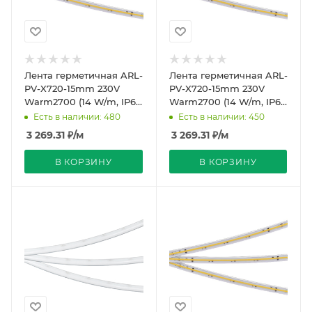
Лента герметичная ARL-
Лента герметичная ARL-
PV-X720-15mm 230V
PV-X720-15mm 230V
Warm2700 (14 W/m, IP65,
Warm2700 (14 W/m, IP65,
30m) (Arlight, -)
50m) (Arlight, -)
Есть в наличии: 480
Есть в наличии: 450
3 269.31
₽
/м
3 269.31
₽
/м
В КОРЗИНУ
В КОРЗИНУ