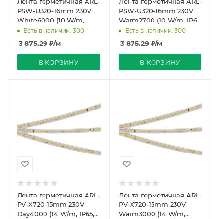
Лента герметичная ARL-
Лента герметичная ARL-
PSW-U320-16mm 230V
PSW-U320-16mm 230V
White6000 (10 W/m,
Warm2700 (10 W/m, IP65,
IP65, FlickerFree, 30m)
FlickerFree, 30m)
Есть в наличии: 300
Есть в наличии: 300
(Arlight, -)
(Arlight, -)
3 875.29
₽
/м
3 875.29
₽
/м
В КОРЗИНУ
В КОРЗИНУ
Лента герметичная ARL-
Лента герметичная ARL-
PV-X720-15mm 230V
PV-X720-15mm 230V
Day4000 (14 W/m, IP65,
Warm3000 (14 W/m,