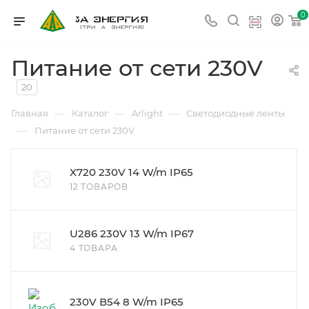
0
Питание от сети 230V
20
—
—
—
Главная
Каталог
Arlight
Светодиодные ленты
—
Питание от сети 230V
X720 230V 14 W/m IP65
12 ТОВАРОВ
U286 230V 13 W/m IP67
4 ТОВАРА
230V В54 8 W/m IP65