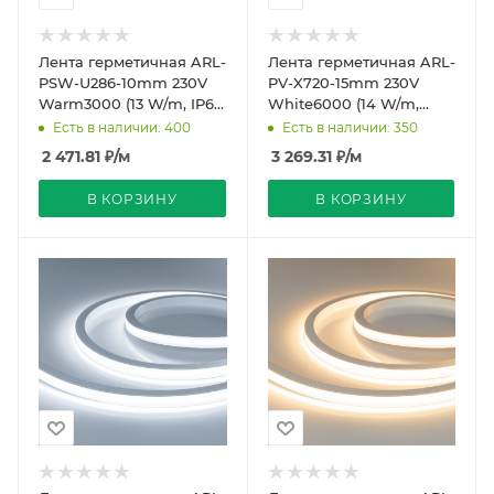
Лента герметичная ARL-
Лента герметичная ARL-
PSW-U286-10mm 230V
PV-X720-15mm 230V
Warm3000 (13 W/m, IP67,
White6000 (14 W/m,
50m) (Arlight, -)
IP65, 50m) (Arlight, -)
Есть в наличии: 400
Есть в наличии: 350
2 471.81
₽
/м
3 269.31
₽
/м
В КОРЗИНУ
В КОРЗИНУ