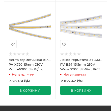
Лента герметичная ARL-
Лента герметичная ARL-
PV-X720-15mm 230V
PV-B54-15.5mm 230V
White6000 (14 W/m,
Warm2700 (8 W/m, IP65,
IP65, 10m) (Arlight, -)
5060, 50m) (Arlight, -)
Нет в наличии
Нет в наличии
3 269.31
₽
/м
2 027.42
₽
/м
В КОРЗИНУ
В КОРЗИНУ