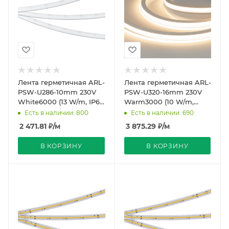
Лента герметичная ARL-
Лента герметичная ARL-
PSW-U286-10mm 230V
PSW-U320-16mm 230V
White6000 (13 W/m, IP67,
Warm3000 (10 W/m,
50m) (Arlight, -)
IP65, FlickerFree, 30m)
Есть в наличии: 800
Есть в наличии: 690
(Arlight, -)
2 471.81
₽
/м
3 875.29
₽
/м
В КОРЗИНУ
В КОРЗИНУ