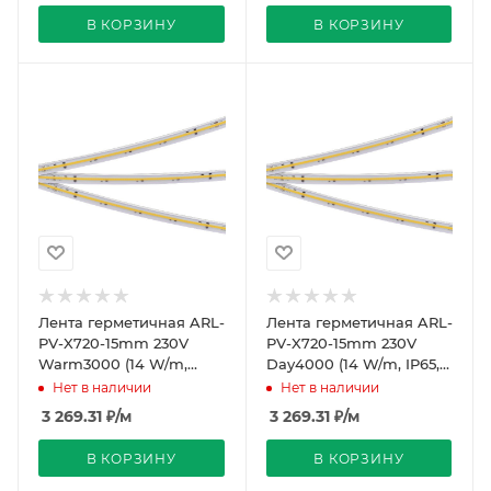
В КОРЗИНУ
В КОРЗИНУ
Лента герметичная ARL-
Лента герметичная ARL-
PV-X720-15mm 230V
PV-X720-15mm 230V
Warm3000 (14 W/m,
Day4000 (14 W/m, IP65,
IP65, 10m) (Arlight, -)
10m) (Arlight, -)
Нет в наличии
Нет в наличии
3 269.31
₽
/м
3 269.31
₽
/м
В КОРЗИНУ
В КОРЗИНУ