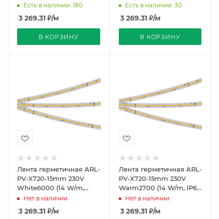
30m) (Arlight, -)
IP65, 30m) (Arlight, -)
Есть в наличии: 180
Есть в наличии: 30
3 269.31
₽
/м
3 269.31
₽
/м
В КОРЗИНУ
В КОРЗИНУ
Лента герметичная ARL-
Лента герметичная ARL-
PV-X720-15mm 230V
PV-X720-15mm 230V
White6000 (14 W/m,
Warm2700 (14 W/m, IP65,
IP65, 30m) (Arlight, -)
10m) (Arlight, -)
Нет в наличии
Нет в наличии
3 269.31
₽
/м
3 269.31
₽
/м