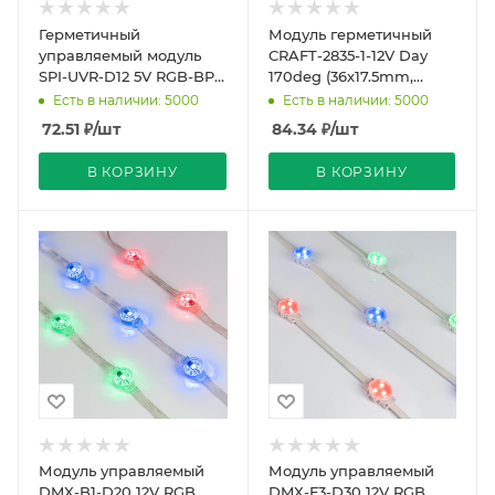
Герметичный
Модуль герметичный
управляемый модуль
CRAFT-2835-1-12V Day
SPI-UVR-D12 5V RGB-BPT
170deg (36x17.5mm,
(0.3W, IP67, 90 deg)
0.6W, IP65) (Arlight,
Есть в наличии: 5000
Есть в наличии: 5000
(Arlight, Пластик, 5 лет)
Закрытый)
72.51
₽
/шт
84.34
₽
/шт
В КОРЗИНУ
В КОРЗИНУ
Модуль управляемый
Модуль управляемый
DMX-B1-D20 12V RGB
DMX-F3-D30 12V RGB