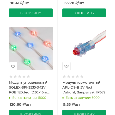
98.41
₽
/шт
155.70
₽
/шт
В КОРЗИНУ
В КОРЗИНУ
Модуль управляемый
Модуль герметичный
SOLEX-SPI-3535-3-12V
ARL-D9-B 5V Red
RGB 120deg (D30x16mm,
(Arlight, Закрытый, IP67)
0.75W, IP67) (Arlight,
Есть в наличии: 5000
Есть в наличии: 5000
Пластик, 3 года
120.60
₽
/шт
9.55
₽
/шт
В КОРЗИНУ
В КОРЗИНУ