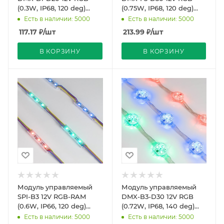
(0.3W, IP68, 120 deg)
(0.75W, IP68, 120 deg)
(Arlight, Пластик, 3 года)
(Arlight, Пластик, 3 года)
Есть в наличии: 5000
Есть в наличии: 5000
117.17
₽
/шт
213.99
₽
/шт
В КОРЗИНУ
В КОРЗИНУ
Модуль управляемый
Модуль управляемый
SPI-B3 12V RGB-RAM
DMX-B3-D30 12V RGB
(0.6W, IP66, 120 deg)
(0.72W, IP68, 140 deg)
(Arlight, Пластик, 3 года)
(Arlight, Пластик, 3 года)
Есть в наличии: 5000
Есть в наличии: 5000