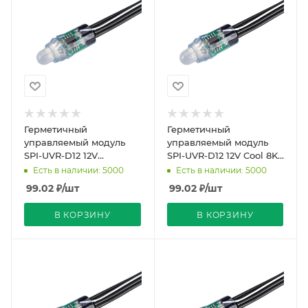
Герметичный
Герметичный
управляемый модуль
управляемый модуль
SPI-UVR-D12 12V
SPI-UVR-D12 12V Cool 8K-
White6000-BPT (0.3W,
BPT (0.3W, IP67, 90 deg)
Есть в наличии: 5000
Есть в наличии: 5000
IP67, 90 deg) (Arlight,
(Arlight, Пластик, 5
99.02
₽
/шт
99.02
₽
/шт
Пластик,
В КОРЗИНУ
В КОРЗИНУ