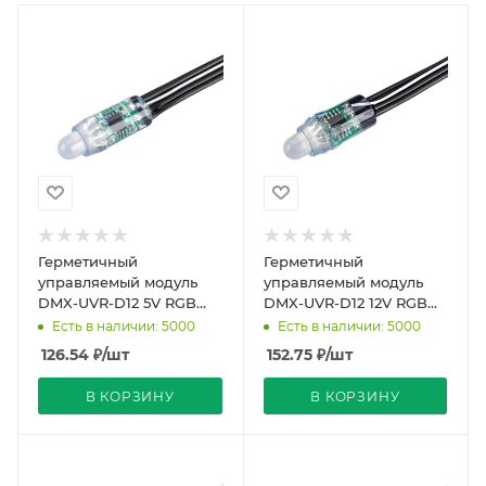
Герметичный
Герметичный
управляемый модуль
управляемый модуль
DMX-UVR-D12 5V RGB
DMX-UVR-D12 12V RGB
(0.3W, IP67, 90deg)
(0.3W, IP67, 90deg)
Есть в наличии: 5000
Есть в наличии: 5000
(Arlight, Пластик, 5 лет)
(Arlight, Пластик, 5 лет)
126.54
₽
/шт
152.75
₽
/шт
В КОРЗИНУ
В КОРЗИНУ