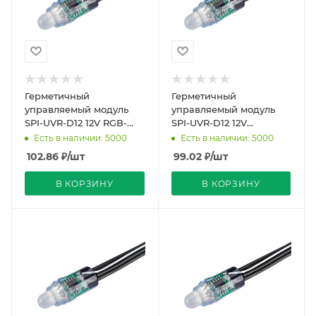
Герметичный
Герметичный
управляемый модуль
управляемый модуль
SPI-UVR-D12 12V RGB-
SPI-UVR-D12 12V
BPT (0.3W, IP67, 90 deg)
Warm3000-BPT (0.3W,
Есть в наличии: 5000
Есть в наличии: 5000
(Arlight, Пластик, 5 лет
IP67, 90 deg) (Arlight,
102.86
₽
/шт
99.02
₽
/шт
Пластик,
В КОРЗИНУ
В КОРЗИНУ