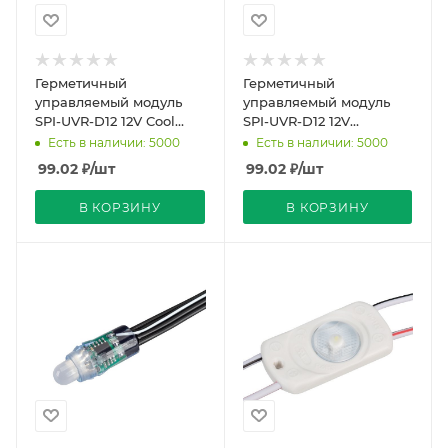
Герметичный
Герметичный
управляемый модуль
управляемый модуль
SPI-UVR-D12 12V Cool
SPI-UVR-D12 12V
10K-BPT (0.3W, IP67, 90
Day4000-BPT (0.3W,
Есть в наличии: 5000
Есть в наличии: 5000
deg) (Arlight, Пластик,
IP67, 90 deg) (Arlight,
99.02
₽
/шт
99.02
₽
/шт
Пластик, 5
В КОРЗИНУ
В КОРЗИНУ