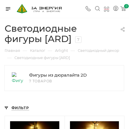
0
Светодиодные
фигуры [ARD]
7
—
—
—
Главная
Каталог
Arlight
Светодиодный декор
—
Светодиодные фигуры [ARD]
Фигуры из дюралайта 2D
7 ТОВАРОВ
ФИЛЬТР