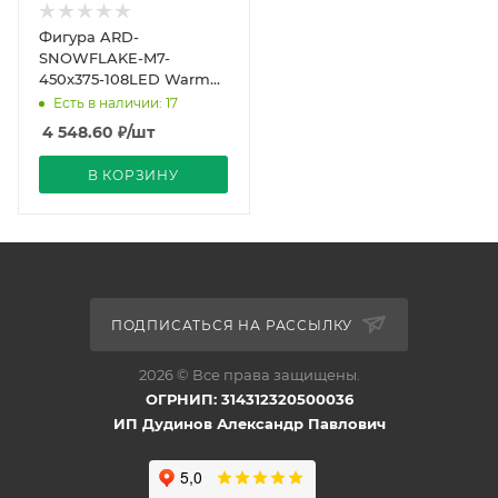
Фигура ARD-
SNOWFLAKE-M7-
450x375-108LED Warm
(230V, 6.5W) (Ardecoled,
Есть в наличии: 17
IP65)
4 548.60
₽
/шт
В КОРЗИНУ
ПОДПИСАТЬСЯ НА РАССЫЛКУ
2026 © Все права защищены.
ОГРНИП: 314312320500036
ИП Дудинов Александр Павлович