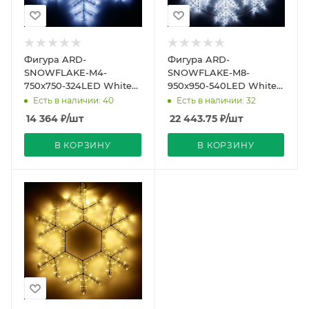
Фигура ARD-
Фигура ARD-
SNOWFLAKE-M4-
SNOWFLAKE-M8-
750x750-324LED White
950x950-540LED White
(230V, 18W) (Ardecoled,
(230V, 33W) (Ardecoled,
Есть в наличии: 40
Есть в наличии: 32
IP65)
IP65)
14 364
₽
/шт
22 443.75
₽
/шт
В КОРЗИНУ
В КОРЗИНУ