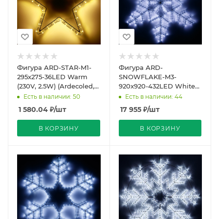
Фигура ARD-STAR-M1-
Фигура ARD-
295x275-36LED Warm
SNOWFLAKE-M3-
(230V, 2.5W) (Ardecoled,
920x920-432LED White
IP65)
(230V, 27W) (Ardecoled,
Есть в наличии: 50
Есть в наличии: 44
IP65)
1 580.04
₽
/шт
17 955
₽
/шт
В КОРЗИНУ
В КОРЗИНУ