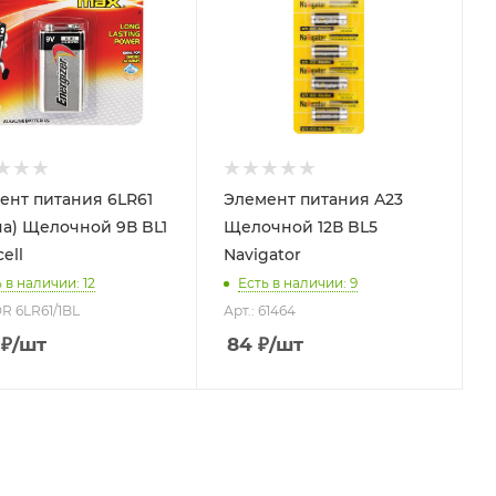
ент питания 6LR61
Элемент питания A23
на) Щелочной 9В BL1
Щелочной 12В BL5
ell
Navigator
 в наличии: 12
Есть в наличии: 9
DR 6LR61/1BL
Арт.: 61464
₽
/шт
84
₽
/шт