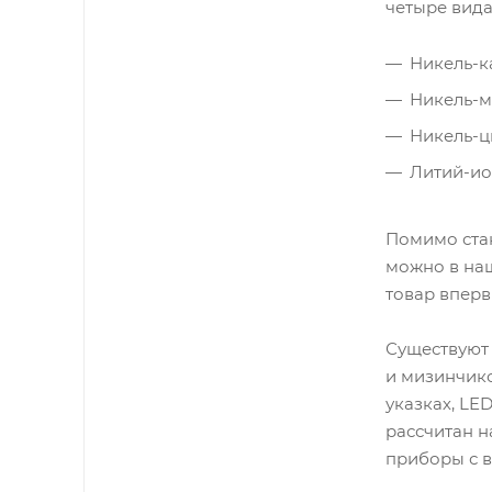
четыре вида
Никель-к
Никель-м
Никель-ц
Литий-ио
Помимо стан
можно в наш
товар вперв
Существуют
и мизинчико
указках, LE
рассчитан н
приборы с 