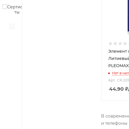
Элемент 
Литиевы
PLEOMAX
Нет в на
Арт.: CR 201
44.90
₽
В современн
и телефоны 