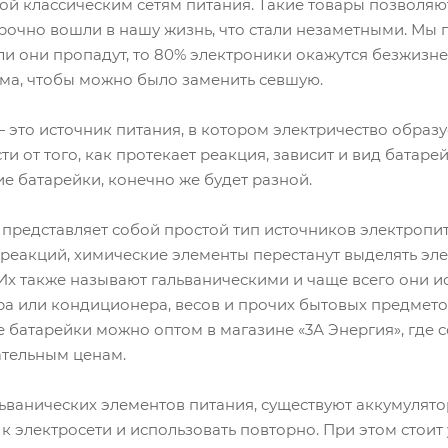
ой классическим сетям питания. Такие товары позволяю
рочно вошли в нашу жизнь, что стали незаметными. Мы 
сли они пропадут, то 80% электроники окажутся безжиз
ма, чтобы можно было заменить севшую.
 это источник питания, в котором электричество образу
ти от того, как протекает реакция, зависит и вид батаре
ие батарейки, конечно же будет разной.
представляет собой простой тип источников электропита
реакций, химические элементы перестанут выделять эле
 Их также называют гальваническими и чаще всего они и
ра или кондиционера, весов и прочих бытовых предмето
е батарейки можно оптом в магазине «3А Энергия», где
ательным ценам.
ванических элементов питания, существуют аккумулято
к электросети и использовать повторно. При этом стоит