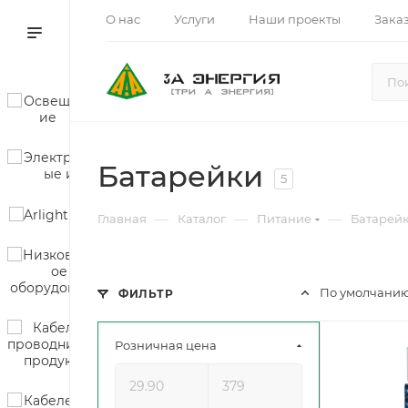
О нас
Услуги
Наши проекты
Зака
Батарейки
5
—
—
—
Главная
Каталог
Питание
Батарей
По умолчанию
ФИЛЬТР
Розничная цена