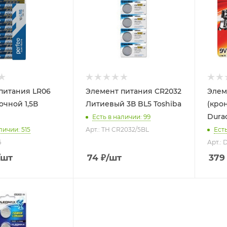
питания LR06
Элемент питания CR2032
Элем
очной 1,5В
Литиевый 3В BL5 Toshiba
(кро
Durac
Есть в наличии: 99
личии: 515
Арт.: TH CR2032/5BL
Есть
6
Арт.: 
/шт
74
₽
/шт
379