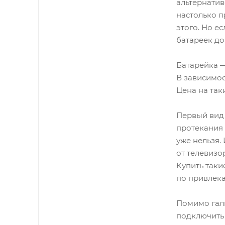
альтернатив
настолько п
этого. Но е
батареек до
Батарейка —
В зависимос
Цена на так
Первый вид 
протекания 
уже нельзя.
от телевизо
Купить таки
по привлек
Помимо галь
подключить 