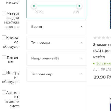
29.90
379
Бренд
Тип товара
Элемент 
(АА) Щел
Perfeo
Напряжение (В)
Есть в на
Арт.: PF LR
Типоразмер
29.90
₽