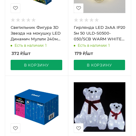
Светильник Фигура 3D
Гирлянда LED 2хАА IP20
Звезда на мокушку LED
5м 50 ULD-S0500-
Динамич Мульти 240мм
050/SCB WARM WHITE
STAR-1 Uniel
DEW
Есть в наличии: 1
Есть в наличии: 1
372
₽
/шт
179
₽
/шт
В КОРЗИНУ
В КОРЗИНУ