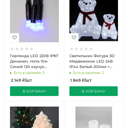
Гирлянда LED 220В IP67
Светильник Фигура 3D
Динамич. Нить 10м
Медвежонок LED 24В
Синий 120 каучук
IP44 Белый 200мм +
Черный Uniel
Адаптер D6007 Svetlon
Есть в наличии: 2
Есть в наличии: 2
2 149
₽
/шт
1 849
₽
/шт
В КОРЗИНУ
В КОРЗИНУ