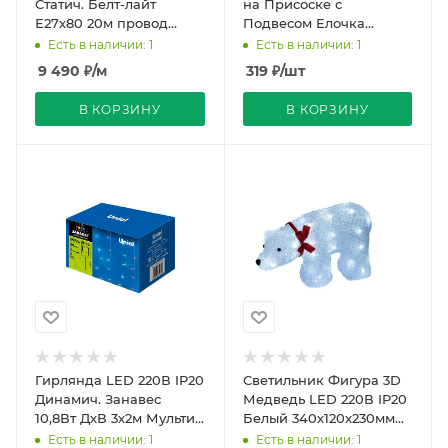
Статич. Белт-лайт
на Присоске с
Е27х80 20м провод
Подвесом Елочка
Черн. Шаг 25см BELT
Зеленый 3хААА
Есть в наличии: 1
Есть в наличии: 1
Light+1,5м Шнур
190х160х10мм 501-017
9 490
₽
/м
319
₽
/шт
Neon-Night
В КОРЗИНУ
В КОРЗИНУ
Гирлянда LED 220В IP20
Светильник Фигура 3D
Динамич. Занавес
Медведь LED 220В IP20
10,8Вт ДхВ 3х2м Мульти
Белый 340х120х230мм
240 провод Прозрач
40LED Uniel
Есть в наличии: 1
Есть в наличии: 1