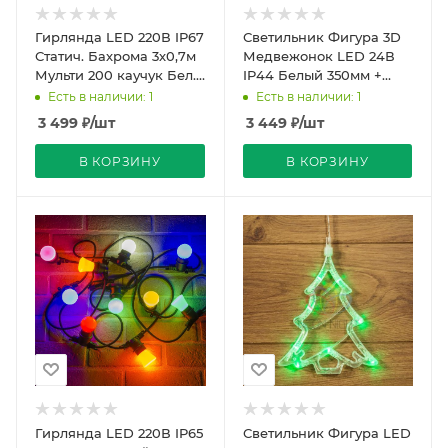
Гирлянда LED 220В IP67
Светильник Фигура 3D
Статич. Бахрома 3х0,7м
Медвежонок LED 24В
Мульти 200 каучук Бел.
IP44 Белый 350мм +
С сет.шнуром Uniel
Адаптер D6008 Svetlon
Есть в наличии: 1
Есть в наличии: 1
3 499
₽
/шт
3 449
₽
/шт
В КОРЗИНУ
В КОРЗИНУ
Гирлянда LED 220В IP65
Светильник Фигура LED