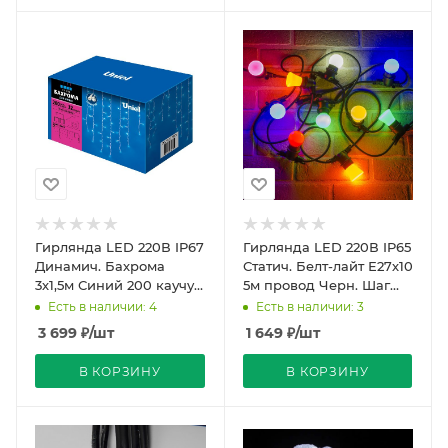
Гирлянда LED 220В IP67
Гирлянда LED 220В IP65
Динамич. Бахрома
Статич. Белт-лайт Е27х10
3х1,5м Синий 200 каучук
5м провод Черн. Шаг
Бел. С сет.шнуром Uniel
50см BELT Light+1,5м
Есть в наличии: 4
Есть в наличии: 3
Шнур U
3 699
₽
/шт
1 649
₽
/шт
В КОРЗИНУ
В КОРЗИНУ