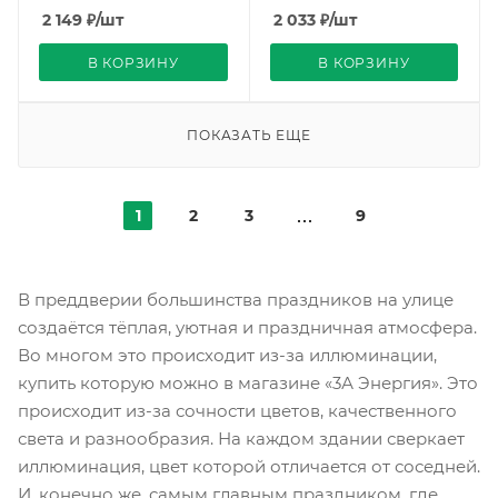
Uniel
2 149
₽
/шт
2 033
₽
/шт
В КОРЗИНУ
В КОРЗИНУ
ПОКАЗАТЬ ЕЩЕ
1
2
3
9
В преддверии большинства праздников на улице
создаётся тёплая, уютная и праздничная атмосфера.
Во многом это происходит из-за иллюминации,
купить которую можно в магазине «3А Энергия». Это
происходит из-за сочности цветов, качественного
света и разнообразия. На каждом здании сверкает
иллюминация, цвет которой отличается от соседней.
И, конечно же, самым главным праздником, где