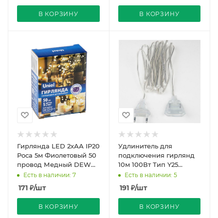
В КОРЗИНУ
В КОРЗИНУ
Гирлянда LED 2хАА IP20
Удлинитель для
Роса 5м Фиолетовый 50
подключения гирлянд
провод Медный DEW
10м 100Вт Тип Y25
Uniel
Прозрачный Uniel
Есть в наличии: 7
Есть в наличии: 5
171
₽
/шт
191
₽
/шт
В КОРЗИНУ
В КОРЗИНУ