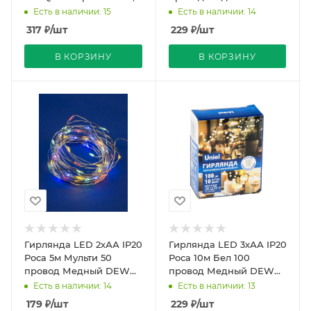
многоцветный. ТМ
Uniel
Есть в наличии: 15
Есть в наличии: 14
VOLPE. Работа от сети
317
₽
/шт
229
₽
/шт
220В.
В КОРЗИНУ
В КОРЗИНУ
Гирлянда LED 2хАА IP20
Гирлянда LED 3хАА IP20
Роса 5м Мульти 50
Роса 10м Бел 100
провод Медный DEW
провод Медный DEW
Uniel
Uniel
Есть в наличии: 14
Есть в наличии: 13
179
₽
/шт
229
₽
/шт