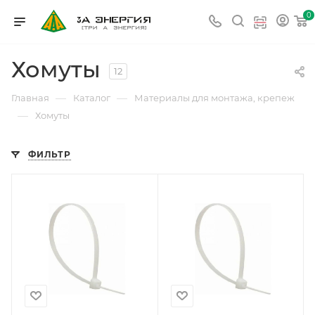
0
Хомуты
12
—
—
Главная
Каталог
Материалы для монтажа, крепеж
—
Хомуты
ФИЛЬТР