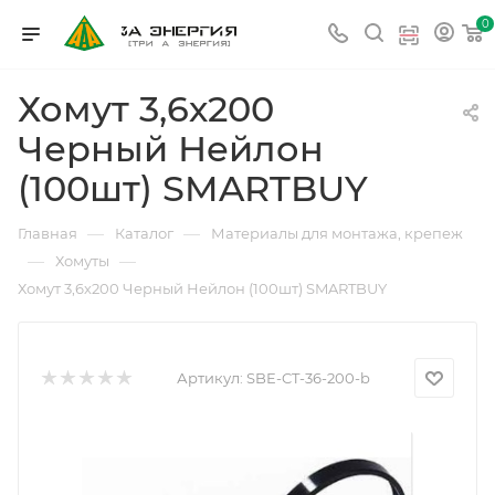
0
Хомут 3,6х200
Черный Нейлон
(100шт) SMARTBUY
—
—
Главная
Каталог
Материалы для монтажа, крепеж
—
—
Хомуты
Хомут 3,6х200 Черный Нейлон (100шт) SMARTBUY
Артикул:
SBE-CT-36-200-b