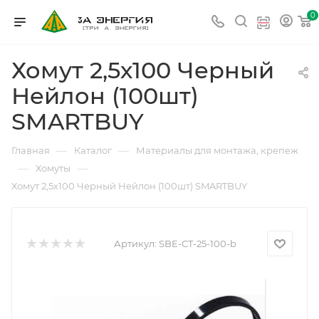
0
Хомут 2,5х100 Черный
Нейлон (100шт)
SMARTBUY
—
—
Главная
Каталог
Материалы для монтажа, крепеж
—
—
Хомуты
Хомут 2,5х100 Черный Нейлон (100шт) SMARTBUY
Артикул:
SBE-CT-25-100-b