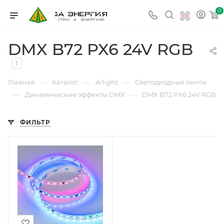
0
DMX B72 PX6 24V RGB
1
—
—
—
Главная
Каталог
Arlight
Светодиодные ленты
—
—
Динамические эффекты DMX
DMX B72 PX6 24V RGB
ФИЛЬТР