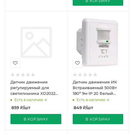
В КОРЗИНУ
Датчик движения
Датчик движения ИК
регулируемый для
Встраиваемый 500Вт
светилньника XD2022
180º 9м IP 20 Белый
REDIGLE
115х60х140мм SMARTBUY
Есть в наличии: 4
Есть в наличии: 4
859
₽
/шт
849
₽
/шт
В КОРЗИНУ
В КОРЗИНУ