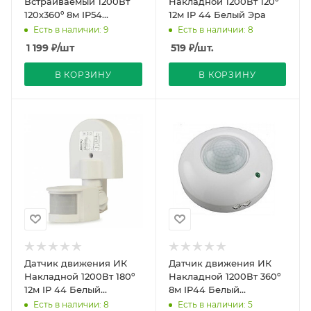
Встраиваемый 1200Вт
Накладной 1200Вт 120º
120х360º 8м IP54
12м IP 44 Белый Эра
Черный 76х49(61,5))мм
Есть в наличии: 9
Есть в наличии: 8
SEN55 Feron
1 199
₽
/шт
519
₽
/шт.
В КОРЗИНУ
В КОРЗИНУ
Датчик движения ИК
Датчик движения ИК
Накладной 1200Вт 180º
Накладной 1200Вт 360º
12м IP 44 Белый
8м IP44 Белый
115х60х140мм SMARTBUY
D120х67мм General
Есть в наличии: 8
Есть в наличии: 5