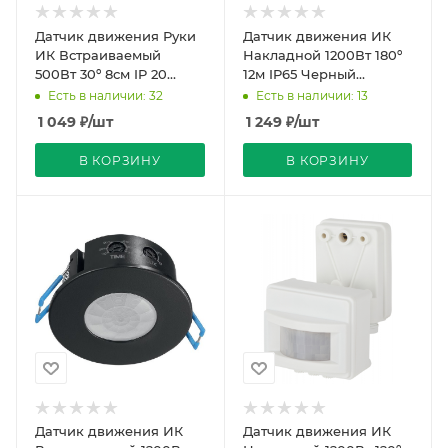
Датчик движения Руки
Датчик движения ИК
ИК Встраиваемый
Накладной 1200Вт 180º
500Вт 30º 8см IP 20
12м IP65 Черный
Белый 79х35х19мм
51х119х80мм SEN18 Feron
Есть в наличии: 32
Есть в наличии: 13
SEN30 Feron
1 049
₽
/шт
1 249
₽
/шт
В КОРЗИНУ
В КОРЗИНУ
Датчик движения ИК
Датчик движения ИК