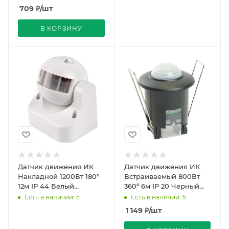
709
₽
/шт
В КОРЗИНУ
Датчик движения ИК
Датчик движения ИК
Накладной 1200Вт 180º
Встраиваемый 800Вт
12м IP 44 Белый
360º 6м IP 20 Черный
90x105x90 мм General
52х52х63(40)мм SEN50
Есть в наличии: 5
Есть в наличии: 5
Feron
1 149
₽
/шт