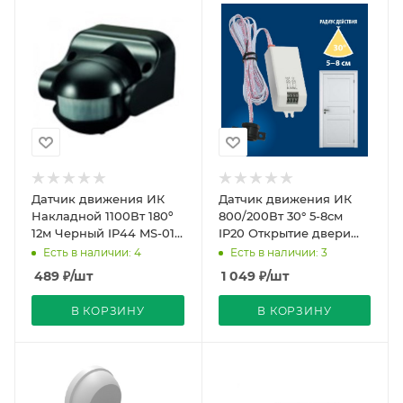
Датчик движения ИК
Датчик движения ИК
Накладной 1100Вт 180º
800/200Вт 30° 5-8см
12м Черный IP44 MS-01B
IP20 Открытие двери
LUXEL
TM Uniel
Есть в наличии: 4
Есть в наличии: 3
489
₽
/шт
1 049
₽
/шт
В КОРЗИНУ
В КОРЗИНУ