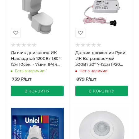
Датчик движения ИК
Датчик движения Руки
Накладной 1200Вт 180°
ИК Встраиваемый
12м 10сек. - 7мин IP44
500Вт 30º 7-12см IP20
Белый Настенный TM
Белый 79х35х19мм
Есть в наличии: 1
Нет в наличии
Uniel
General
739
₽
/шт
879
₽
/шт
В КОРЗИНУ
В КОРЗИНУ