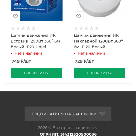
Датчик движения ИК
Датчик движения ИК
Встраив 1200Вт 360º 6м
Накладной 1200Вт 360º
Белый IP20 Uniel
6м IP 20 Белый
D115х58мм Uniel
Нет в наличии
Нет в наличии
749
₽
/шт
729
₽
/шт
В КОРЗИНУ
В КОРЗИНУ
ПОДПИСАТЬСЯ НА РАССЫЛКУ
2026 © Все права защищены.
ОГРНИП: 314312320500036