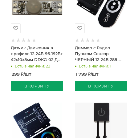
Датчик Движения в
Диммер с Радио
профиль 12-24В 96-192Вт
Пультом Сенсор
42х10х8мм DDKG-02 ДД
ЧЕРНЫЙ 12-24В 288-
REDIGLE (100)
576Вт TOUCH ЭРА
Есть в наличии: 22
Есть в наличии: 11
299
₽
/шт
1 799
₽
/шт
В КОРЗИНУ
В КОРЗИНУ