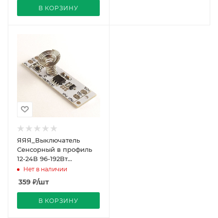
В КОРЗИНУ
ЯЯЯ_Выключатель
Сенсорный в профиль
12-24В 96-192Вт
40х10х12мм REDIGLE
Нет в наличии
(100)
359
₽
/шт
В КОРЗИНУ