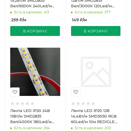
19,2Вт/м SMD2835
12Вт/м SMD2835
Бел/6500К 240Led/м
Бел/3000К 120Led/м
REDIGLE (200)
REDIGLE (200)
Есть в наличии: 413
Есть в наличии: 377
259
₽
/м
149
₽
/м
В КОРЗИНУ
В КОРЗИНУ
Лента LED IP20 24В
Лента LED IP20 12В
15Вт/м SMD2835
14,4Вт/м SMD5050 RGB
Бел/4000К 180Led/м
60Led/м 10м REDIGLE
10мм REDIGLE (200)
(200)
Есть в наличии: 264
Есть в наличии: 200