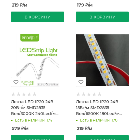
219
₽
/м
179
₽
/м
В КОРЗИНУ
В КОРЗИНУ
Лента LED IP20 24В
Лента LED IP20 24В
20Вт/м SMD2835
15Вт/м SMD2835
Бел/3000К 240Led/м
Бел/6500К 180Led/м
10м PRO REDIGLE (200)
10мм REDIGLE (200)
Есть в наличии: 174
Есть в наличии: 170
579
₽
/м
219
₽
/м