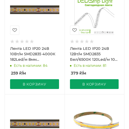
Лента LED IP20 24В
Лента LED IP20 24В
10Вт/м SMD2835 4000К
12Вт/м SMD2835
182Led/м 8мм
Бел/6500К 120Led/м 10м
Стабилизир. рез3.85мм
PRO REDIGLE (200)
Есть в наличии: 84
Есть в наличии: 81
10м REDIGLE (1000)
259
₽
/м
379
₽
/м
В КОРЗИНУ
В КОРЗИНУ