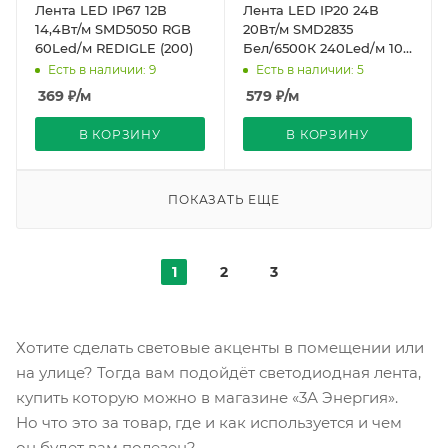
Лента LED IP67 12В
Лента LED IP20 24В
14,4Вт/м SMD5050 RGB
20Вт/м SMD2835
60Led/м REDIGLE (200)
Бел/6500К 240Led/м 10м
PRO REDIGLE (200)
Есть в наличии: 9
Есть в наличии: 5
369
₽
/м
579
₽
/м
В КОРЗИНУ
В КОРЗИНУ
ПОКАЗАТЬ ЕЩЕ
1
2
3
Хотите сделать световые акценты в помещении или
на улице? Тогда вам подойдёт светодиодная лента,
купить которую можно в магазине «3А Энергия».
Но что это за товар, где и как используется и чем
он будет вам полезен?