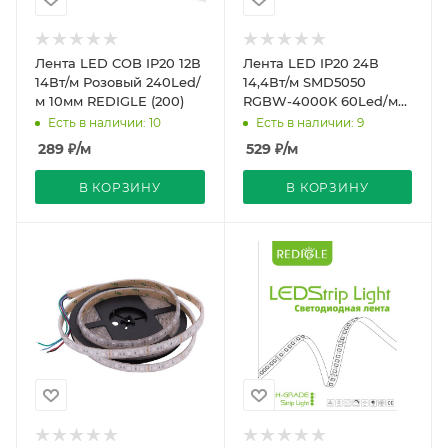
Лента LED COB IP20 12В
Лента LED IP20 24В
14Вт/м Розовый 240Led/
14,4Вт/м SMD5050
м 10мм REDIGLE (200)
RGBW-4000K 60Led/м
10м 12мм REDIGLE (200)
Есть в наличии: 10
Есть в наличии: 9
289
₽
/м
529
₽
/м
В КОРЗИНУ
В КОРЗИНУ