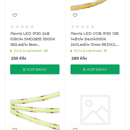
Лента LED IP20 24В
Лента LED COB IP20 12В
10Вт/м SMD2835 3000К
14Вт/м Бел/4000К
182Led/м 8мм
240Led/м 10мм REDIGLE
Стабилизир. рез3.85мм
(200)
Есть в наличии: 48
Есть в наличии: 16
10м REDIGLE (1000)
259
₽
/м
289
₽
/м
В КОРЗИНУ
В КОРЗИНУ