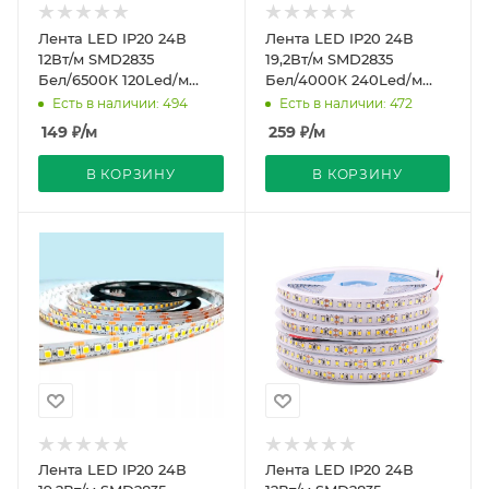
Лента LED IP20 24В
Лента LED IP20 24В
12Вт/м SMD2835
19,2Вт/м SMD2835
Бел/6500К 120Led/м
Бел/4000К 240Led/м
REDIGLE (200)
REDIGLE (200)
Есть в наличии: 494
Есть в наличии: 472
149
₽
/м
259
₽
/м
В КОРЗИНУ
В КОРЗИНУ
Лента LED IP20 24В
Лента LED IP20 24В