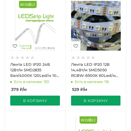
Лента LED IP20 24В
Лента LED IP20 12В
12Вт/м SMD2835
14,4Вт/м SMD5050
Бел/4000К 120Led/м 10м
RGBW-6500K 60Led/м
PRO REDIGLE (200)
REDIGLE (200)
Есть в наличии: 130
Есть в наличии: 116
379
₽
/м
529
₽
/м
В КОРЗИНУ
В КОРЗИНУ