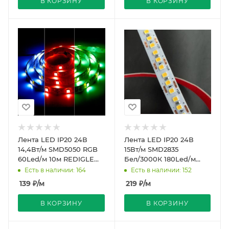
В КОРЗИНУ
В КОРЗИНУ
Лента LED IP20 24В
Лента LED IP20 24В
14,4Вт/м SMD5050 RGB
15Вт/м SMD2835
60Led/м 10м REDIGLE
Бел/3000К 180Led/м
(200)
10мм REDIGLE (200)
Есть в наличии: 164
Есть в наличии: 152
139
₽
/м
219
₽
/м
В КОРЗИНУ
В КОРЗИНУ