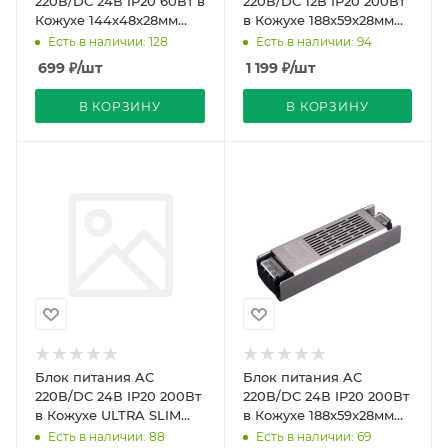
220В/DC 24В IP20 60Вт в
220В/DC 12В IP20 200Вт
Кожухе 144x48x28мм
в Кожухе 188x59x28мм
Compound Strait
Compound Strait
Есть в наличии: 128
Есть в наличии: 94
REDIGLE (80)
REDIGLE (45)
699
₽
/шт
1 199
₽
/шт
В КОРЗИНУ
В КОРЗИНУ
Блок питания AC
Блок питания AC
220В/DC 24В IP20 200Вт
220В/DC 24В IP20 200Вт
в Кожухе ULTRA SLIM
в Кожухе 188x59x28мм
Energy
Compound Strait
Есть в наличии: 88
Есть в наличии: 69