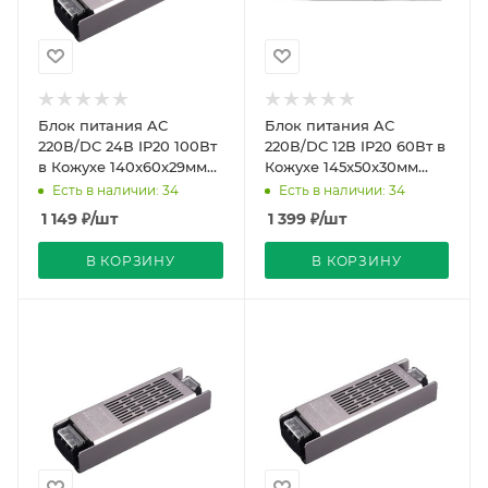
Блок питания AC
Блок питания AC
220В/DC 24В IP20 100Вт
220В/DC 12В IP20 60Вт в
в Кожухе 140x60x29мм
Кожухе 145x50x30мм
Compound DIM Strait
Compound Strait PRO
Есть в наличии: 34
Есть в наличии: 34
REDIGLE (60)
REDIGLE (80)
1 149
₽
/шт
1 399
₽
/шт
В КОРЗИНУ
В КОРЗИНУ