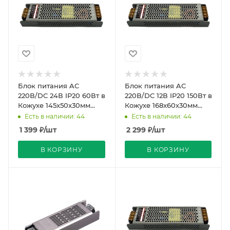
Блок питания AC
Блок питания AC
220В/DC 24В IP20 60Вт в
220В/DC 12В IP20 150Вт в
Кожухе 145x50x30мм
Кожухе 168x60x30мм
Compound Strait PRO
Compound Strait PRO
Есть в наличии: 44
Есть в наличии: 44
REDIGLE (80)
REDIGLE (50)
1 399
₽
/шт
2 299
₽
/шт
В КОРЗИНУ
В КОРЗИНУ