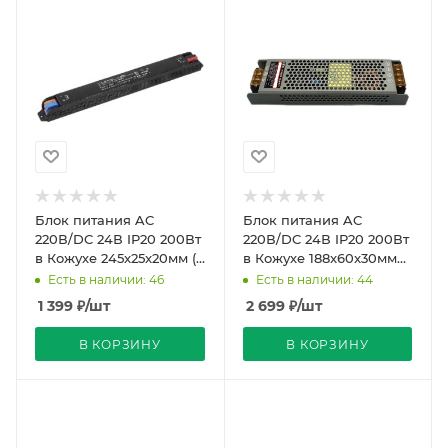
Блок питания AC
Блок питания AC
220В/DC 24В IP20 200Вт
220В/DC 24В IP20 200Вт
в Кожухе 245x25x20мм (!)
в Кожухе 188x60x30мм
Compound SLIM
Compound Strait PRO
Есть в наличии: 46
Есть в наличии: 44
REDIGLE
REDIGLE (45)
1 399
₽
/шт
2 699
₽
/шт
В КОРЗИНУ
В КОРЗИНУ