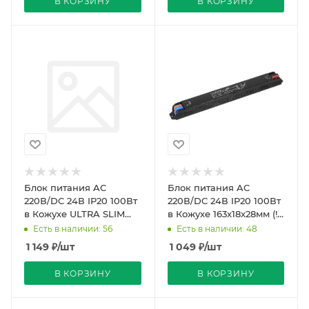
В КОРЗИНУ
В КОРЗИНУ
Блок питания AC
Блок питания AC
220В/DC 24В IP20 100Вт
220В/DC 24В IP20 100Вт
в Кожухе ULTRA SLIM
в Кожухе 163x18x28мм (!)
Energy
Compound SLIM
Есть в наличии: 56
Есть в наличии: 48
REDIGLE
1 149
₽
/шт
1 049
₽
/шт
В КОРЗИНУ
В КОРЗИНУ