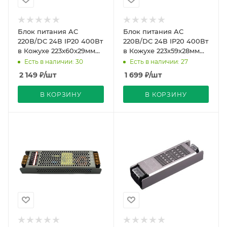
Блок питания AC
Блок питания AC
220В/DC 24В IP20 400Вт
220В/DC 24В IP20 400Вт
в Кожухе 223x60x29мм
в Кожухе 223x59x28мм
Compound DIM Strait
Compound Strait
Есть в наличии: 30
Есть в наличии: 27
REDIGLE (50)
REDIGLE (40)
2 149
₽
/шт
1 699
₽
/шт
В КОРЗИНУ
В КОРЗИНУ