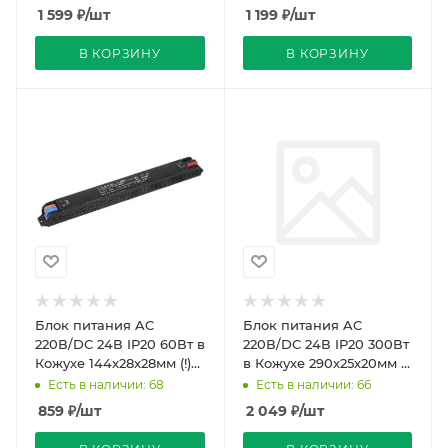
REDIGLE (50)
1 599
₽
/шт
1 199
₽
/шт
В КОРЗИНУ
В КОРЗИНУ
Блок питания AC
Блок питания AC
220В/DC 24В IP20 60Вт в
220В/DC 24В IP20 300Вт
Кожухе 144x28x28мм (!)
в Кожухе 290х25х20мм (!)
Compound SLIM
Compound SLIM
Есть в наличии: 68
Есть в наличии: 66
REDIGLE
REDIGLE
859
₽
/шт
2 049
₽
/шт