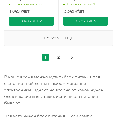
Compound Strait PRO
Compound Strait PRO
Есть в наличии: 22
Есть в наличии: 21
REDIGLE (60)
REDIGLE (45)
1 849
₽
/шт
3 349
₽
/шт
В КОРЗИНУ
В КОРЗИНУ
ПОКАЗАТЬ ЕЩЕ
1
2
3
В наше время можно купить блок питания для
светодиодной ленты в любом магазине
электроники. Однако не все знают, какой нужен
блок и какие виды таких источников питания
бывают.
Для чего нужен блок питания? Если лампу