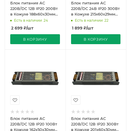
Блок питания AC
Блок питания AC
220В/DC 12В IP20 200Вт
220В/DC 24В IP20 300Вт
в Кожухе 188x60x30мм
в Кожухе 215x60x29мм
Compound Strait PRO
Compound DIM Strait
Есть в наличии: 24
Есть в наличии: 22
REDIGLE (45)
REDIGLE (45)
2 699
₽
/шт
1 899
₽
/шт
В КОРЗИНУ
В КОРЗИНУ
Блок питания AC
Блок питания AC
220В/DC 12В IP20 100Вт
220В/DC 12В IP20 300Вт
в Кожухе 162x50x30мм
в Кожухе 201x60x30мм