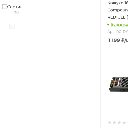
Кожухе 1
Compound
REDIGLE (
Есть в на
Арт.: RG-D
1 199
₽
/