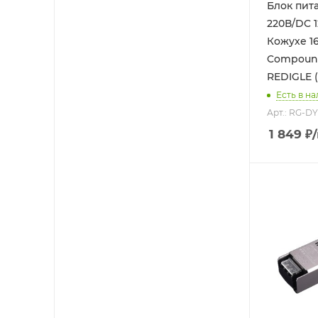
Блок питан
220В/DC 1
Кожухе 1
Compound
REDIGLE (
Есть в на
Арт.: RG-D
1 849
₽