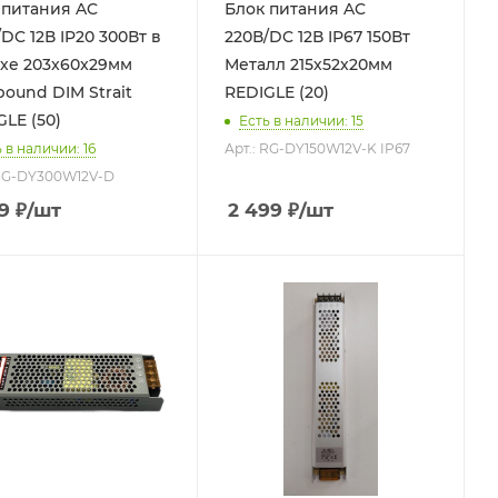
питания AC
Блок питания AC
DC 12В IP20 300Вт в
220В/DC 12В IP67 150Вт
хе 203x60x29мм
Металл 215х52х20мм
ound DIM Strait
REDIGLE (20)
GLE (50)
Есть в наличии: 15
 в наличии: 16
Арт.: RG-DY150W12V-K IP67
 RG-DY300W12V-D
9
₽
/шт
2 499
₽
/шт