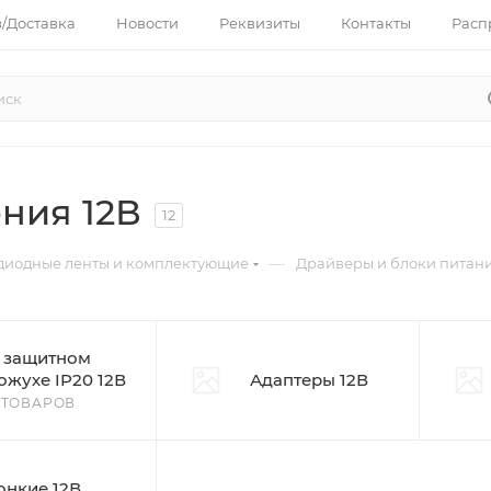
з/Доставка
Новости
Реквизиты
Контакты
Расп
ния 12В
12
—
диодные ленты и комплектующие
Драйверы и блоки питани
 защитном
ожухе IP20 12В
Адаптеры 12В
 ТОВАРОВ
онкие 12В