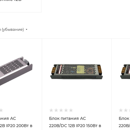
 (убывание)
ия AC
Блок питания AC
Блок 
2В IP20 200Вт в
220В/DC 12В IP20 150Вт в
220В/DC