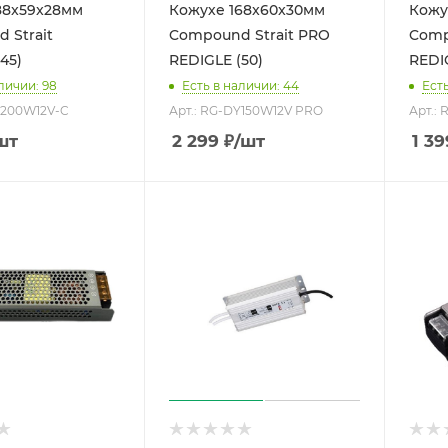
88x59x28мм
Кожухе 168x60x30мм
Кожу
 Strait
Compound Strait PRO
Comp
45)
REDIGLE (50)
REDI
личии: 98
Есть в наличии: 44
Есть
Y200W12V-C
Арт.: RG-DY150W12V PRO
Арт.:
шт
2 299
₽
/шт
1 39