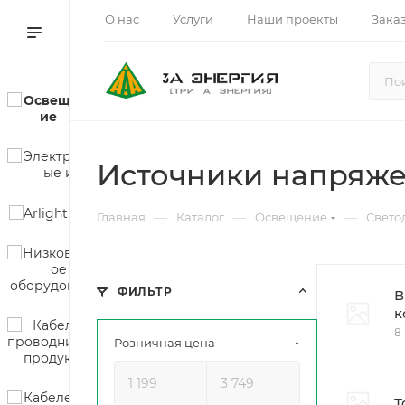
О нас
Услуги
Наши проекты
Зака
Источники напряже
—
—
—
Главная
Каталог
Освещение
Свето
ФИЛЬТР
В
к
8
Розничная цена
Т