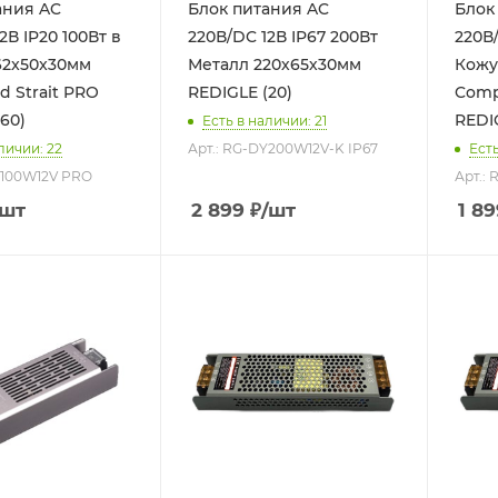
ия AC
Блок питания AC
Блок 
2В IP20 100Вт в
220В/DC 12В IP67 200Вт
220В/
62x50x30мм
Металл 220х65х30мм
Кожу
 Strait PRO
REDIGLE (20)
Comp
60)
REDI
Есть в наличии: 21
личии: 22
Арт.: RG-DY200W12V-K IP67
Есть
Y100W12V PRO
Арт.:
/шт
2 899
₽
/шт
1 89