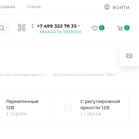
родажа
Статьи
ВОЙТИ
+7 499 322 78 33
0
0
ЗАКАЗАТЬ ЗВОНОК
—
я для светодиодов
Источники напряжения 12В
Герметичные
С регулировкой
12В
яркости 12В
2 ТОВАРА
2 ТОВАРА