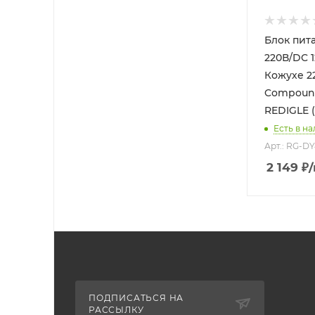
Блок питан
220В/DC 1
Кожухе 2
Compound
REDIGLE (
Есть в на
Арт.: RG-D
2 149
₽
ПОДПИСАТЬСЯ НА
РАССЫЛКУ