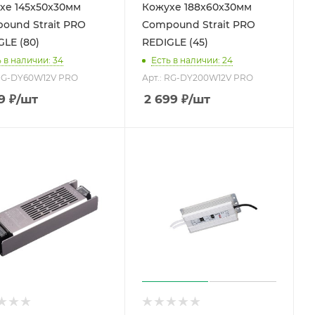
хе 145x50x30мм
Кожухе 188x60x30мм
ound Strait PRO
Compound Strait PRO
GLE (80)
REDIGLE (45)
 в наличии: 34
Есть в наличии: 24
 RG-DY60W12V PRO
Арт.: RG-DY200W12V PRO
9
₽
/шт
2 699
₽
/шт