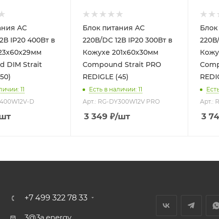
ия AC
Блок питания AC
Блок 
2В IP20 400Вт в
220В/DC 12В IP20 300Вт в
220В/
23x60x29мм
Кожухе 201x60x30мм
Кожу
 DIM Strait
Compound Strait PRO
Comp
50)
REDIGLE (45)
REDI
личии: 11
Есть в наличии: 11
Есть
Y400W12V-D
Арт.: RG-DY300W12V PRO
Арт.:
/шт
3 349
₽
/шт
3 7
+7 499 322 78 33
3@3a.energy