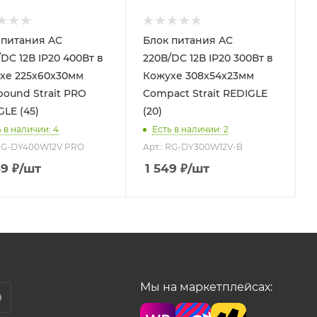
питания AC
Блок питания AC
DC 12В IP20 400Вт в
220В/DC 12В IP20 300Вт в
хе 225x60x30мм
Кожухе 308x54x23мм
ound Strait PRO
Compact Strait REDIGLE
GLE (45)
(20)
 в наличии: 4
Есть в наличии: 2
 RG-DY400W12V PRO
Арт.: RG-DY300W12V-B
49
₽
/шт
1 549
₽
/шт
Мы на маркетплейсах: