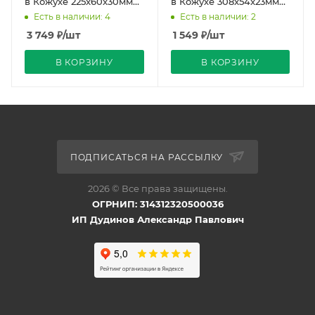
в Кожухе 225x60x30мм
в Кожухе 308x54x23мм
Compound Strait PRO
Compact Strait REDIGLE
Есть в наличии: 4
Есть в наличии: 2
REDIGLE (45)
(20)
3 749
₽
/шт
1 549
₽
/шт
В КОРЗИНУ
В КОРЗИНУ
ПОДПИСАТЬСЯ НА РАССЫЛКУ
2026 © Все права защищены.
ОГРНИП: 314312320500036
ИП Дудинов Александр Павлович