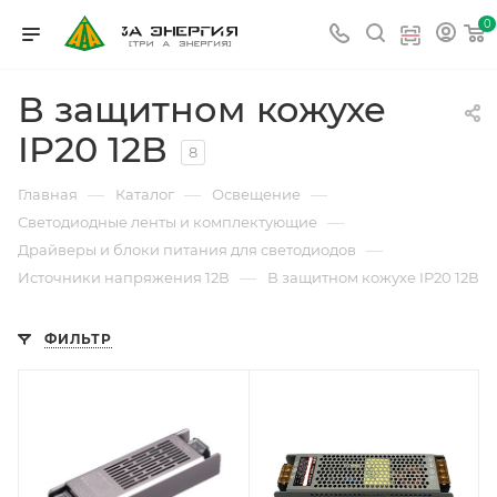
0
В защитном кожухе
IP20 12В
8
—
—
—
Главная
Каталог
Освещение
—
Светодиодные ленты и комплектующие
—
Драйверы и блоки питания для светодиодов
—
Источники напряжения 12В
В защитном кожухе IP20 12В
ФИЛЬТР