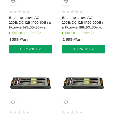
Блок питания AC
Блок питания AC
220В/DC 12В IP20 60Вт в
220В/DC 12В IP20 200Вт
Кожухе 145x50x30мм
в Кожухе 188x60x30мм
Compound Strait PRO
Compound Strait PRO
Есть в наличии: 34
Есть в наличии: 24
REDIGLE (80)
REDIGLE (45)
1 399
₽
/шт
2 699
₽
/шт
В КОРЗИНУ
В КОРЗИНУ