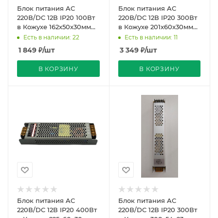
Блок питания AC
Блок питания AC
220В/DC 12В IP20 100Вт
220В/DC 12В IP20 300Вт
в Кожухе 162x50x30мм
в Кожухе 201x60x30мм
Compound Strait PRO
Compound Strait PRO
Есть в наличии: 22
Есть в наличии: 11
REDIGLE (60)
REDIGLE (45)
1 849
₽
/шт
3 349
₽
/шт
В КОРЗИНУ
В КОРЗИНУ
Блок питания AC
Блок питания AC
220В/DC 12В IP20 400Вт
220В/DC 12В IP20 300Вт