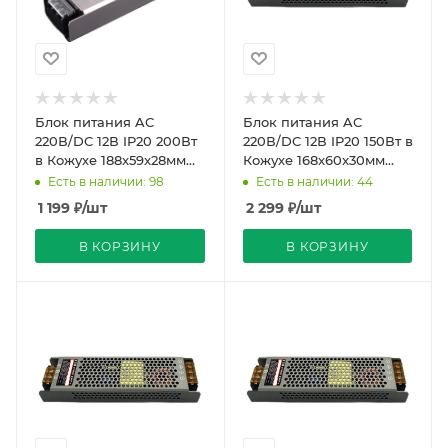
Блок питания AC
Блок питания AC
220В/DC 12В IP20 200Вт
220В/DC 12В IP20 150Вт в
в Кожухе 188x59x28мм
Кожухе 168x60x30мм
Compound Strait
Compound Strait PRO
Есть в наличии: 98
Есть в наличии: 44
REDIGLE (45)
REDIGLE (50)
1 199
₽
/шт
2 299
₽
/шт
В КОРЗИНУ
В КОРЗИНУ