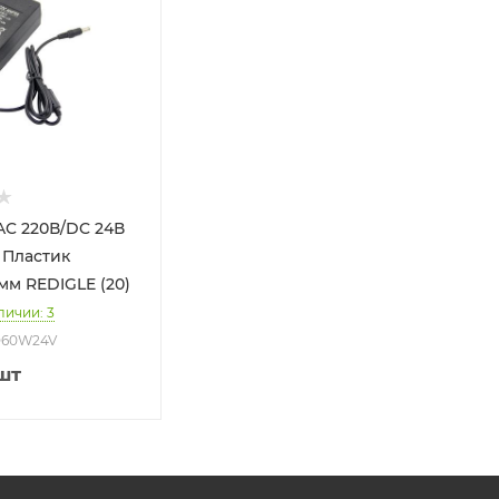
AC 220В/DC 24В
мм REDIGLE (20)
личии: 3
AD60W24V
шт