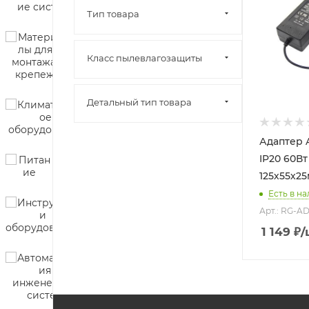
Тип товара
Класс пылевлагозащиты
Детальный тип товара
Адаптер 
IP20 60Вт Пластик
125х55х25
Есть в на
Арт.: RG-
1 149
₽
/