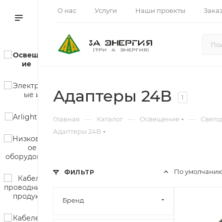
О нас
Услуги
Наши проекты
Зака
Адаптеры 24В
1
—
—
—
Главная
Каталог
Освещение
Свето
Адаптеры 24В
По умолчанию
ФИЛЬТР
Бренд