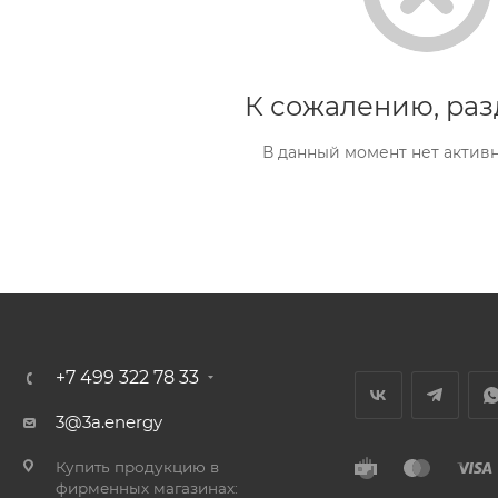
К сожалению, раз
В данный момент нет актив
+7 499 322 78 33
3@3a.energy
Купить продукцию в
фирменных магазинах: