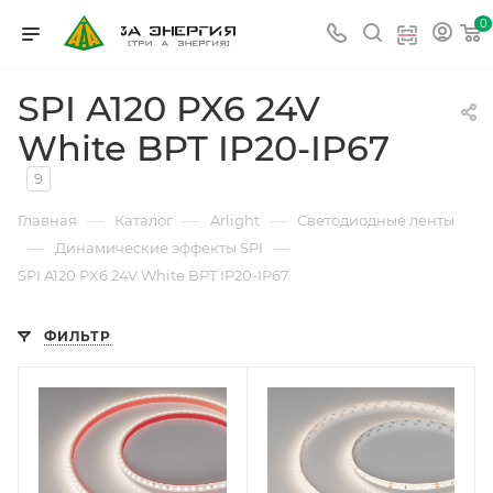
0
SPI A120 PX6 24V
White BPT IP20-IP67
9
—
—
—
Главная
Каталог
Arlight
Светодиодные ленты
—
—
Динамические эффекты SPI
SPI A120 PX6 24V White BPT IP20-IP67
ФИЛЬТР