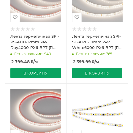
Лента герметичная SPI-
Лента герметичная SPI-
PS-A120-12mm 24V
SE-A120-10mm 24V
Day4000-PX6-BPT (11
White6000-PX6-BPT (11
W/m, IP67, 2835, 5m)
W/m, IP65, 2835, 5m)
Есть в наличии: 940
Есть в наличии: 765
(Arlight, бегущий ог
(Arlight, бегущий
2 799.48
₽
/м
2 399.99
₽
/м
В КОРЗИНУ
В КОРЗИНУ