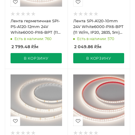
Лента герметичная SPI-
Лента SPI-A120-10mm
PS-A120-12mm 24V
24V White6000-PX6-BPT
White6000-PX6-BPT (11
(11 W/m, IP20, 2835, 5m)
W/m, IP67, 2835, 5m)
(Arlight, бегущий огонь)
Есть в наличии: 760
Есть в наличии: 570
(Arlight, бегущий
2 799.48
₽
/м
2 049.86
₽
/м
В КОРЗИНУ
В КОРЗИНУ