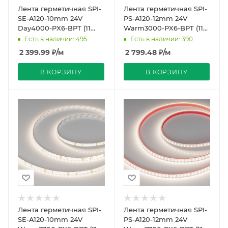
Лента герметичная SPI-
Лента герметичная SPI-
SE-A120-10mm 24V
PS-A120-12mm 24V
Day4000-PX6-BPT (11
Warm3000-PX6-BPT (11
W/m, IP65, 2835, 5m)
W/m, IP67, 2835, 5m)
Есть в наличии: 495
Есть в наличии: 390
(Arlight, бегущий ог
(Arlight, бегущий о
2 399.99
₽
/м
2 799.48
₽
/м
В КОРЗИНУ
В КОРЗИНУ
Лента герметичная SPI-
Лента герметичная SPI-
SE-A120-10mm 24V
PS-A120-12mm 24V