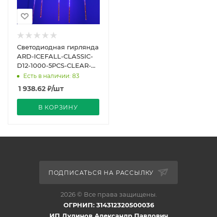
Светодиодная гирлянда
ARD-ICEFALL-CLASSIC-
D12-1000-5PCS-CLEAR-
120LED-LIVE RGB (230V,
Есть в наличии: 83
11W) (Ardecoled
1 938.62
₽
/шт
В КОРЗИНУ
ПОДПИСАТЬСЯ НА РАССЫЛКУ
2026 © Все права защищены.
ОГРНИП: 314312320500036
ИП Дудинов Александр Павлович