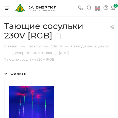
0
Тающие сосульки
230V [RGB]
1
—
—
—
Главная
Каталог
Arlight
Светодиодный декор
—
—
Декоративные гирлянды [ARD]
Тающие сосульки 230V [RGB]
ФИЛЬТР