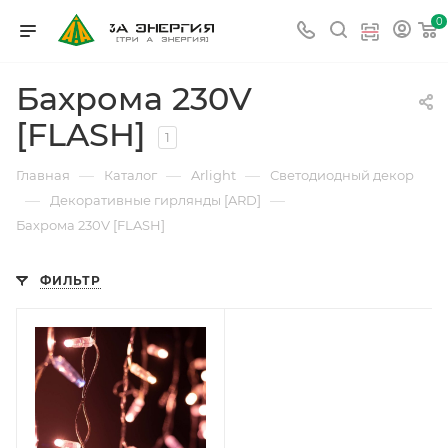
0
Бахрома 230V
[FLASH]
1
—
—
—
Главная
Каталог
Arlight
Светодиодный декор
—
—
Декоративные гирлянды [ARD]
Бахрома 230V [FLASH]
ФИЛЬТР