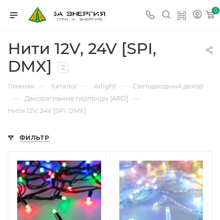
0
Нити 12V, 24V [SPI,
DMX]
2
—
—
—
Главная
Каталог
Arlight
Светодиодный декор
—
—
Декоративные гирлянды [ARD]
Нити 12V, 24V [SPI, DMX]
ФИЛЬТР