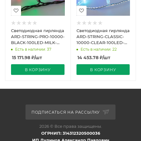
Светодиодная гирлянда
Светодиодная гирлянда
ARD-STRING-PRO-10000-
ARD-STRING-CLASSIC-
BLACK-100LED-MILK-
10000-CLEAR-100LED-
LIVE RGB-DMX (24V,
LIVE RGB-DMX (24V,
Есть в наличии: 37
Есть в наличии: 22
10W) (Ardecoled, IP6
10W) (Ardecoled, IP65
15 171.98
₽
/шт
14 453.78
₽
/шт
В КОРЗИНУ
В КОРЗИНУ
ПОДПИСАТЬСЯ НА РАССЫЛКУ
2026 © Все права защищены.
ОГРНИП: 314312320500036
ИП Дудинов Александр Павлович