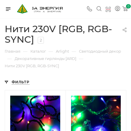
0
Нити 230V [RGB, RGB-
SYNC]
2
—
—
—
Главная
Каталог
Arlight
Светодиодный декор
—
—
Декоративные гирлянды [ARD]
Нити 230V [RGB, RGB-SYNC]
ФИЛЬТР