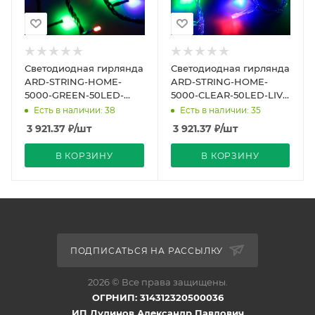
Светодиодная гирлянда
Светодиодная гирлянда
ARD-STRING-HOME-
ARD-STRING-HOME-
5000-GREEN-50LED-
5000-CLEAR-50LED-LIVE
LIVE RGB (230V, 3.5W)
RGB (230V, 3.5W)
Есть в наличии: 38
Есть в наличии: 35
(Ardecoled, IP20)
(Ardecoled, IP20)
3 921.37
₽
/шт
3 921.37
₽
/шт
В КОРЗИНУ
В КОРЗИНУ
ПОДПИСАТЬСЯ НА РАССЫЛКУ
2026 © Все права защищены.
ОГРНИП: 314312320500036
ИП Дудинов Александр Павлович