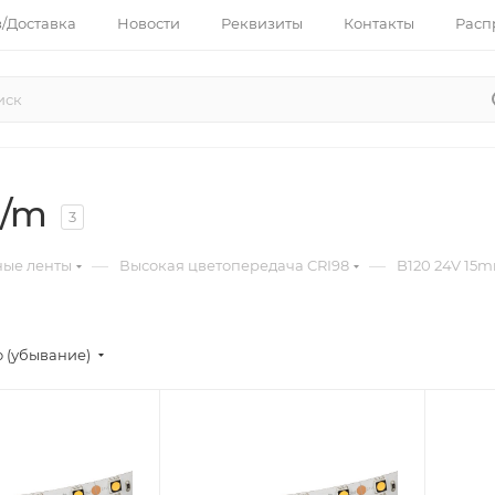
з/Доставка
Новости
Реквизиты
Контакты
Расп
W/m
3
—
—
ные ленты
Высокая цветопередача CRI98
B120 24V 15
 (убывание)