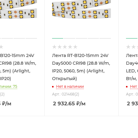
-B120-15mm 24V
Лента RT-B120-15mm 24V
Лент
RI98 (28.8 W/m,
Day5000 CRI98 (28.8 W/m,
Day40
, 5m) (Arlight,
IP20, 5060, 5m) (Arlight,
LED, 
 IP20)
Открытый)
Вт/м,
личии: 75
Нет в наличии
Нет
(2)
Арт.: 021468(2)
Арт.: 
5
₽
/м
2 932.65
₽
/м
2 93