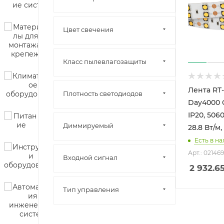
Цвет свечения
Класс пылевлагозащиты
Лента RT
Плотность светодиодов
Day4000 C
IP20, 5060
Диммируeмый
28.8 Вт/м,
Есть в на
Арт.: 021469
Входной сигнал
2 932.6
Тип управления