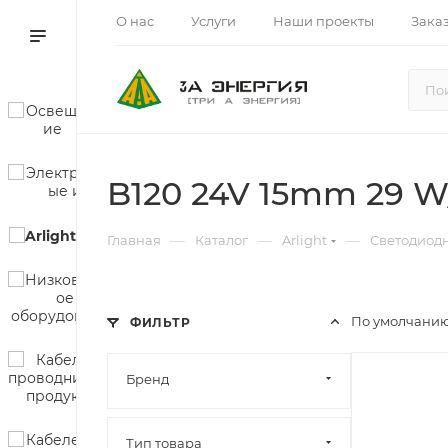
О нас
Услуги
Наши проекты
Зака
B120 24V 15mm 29 
—
—
—
Главная
Каталог
Arlight
Светодиод
По умолчанию
ФИЛЬТР
Бренд
Тип товара