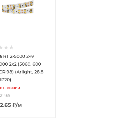
а RT 2-5000 24V
00 2x2 (5060, 600
CRI98) (Arlight, 28.8
 IP20)
 в наличии
021469
2.65
₽
/м