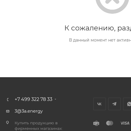
К сожалению, раз
В данный момент нет актив
+7 499 322 78 33
3@3a.energy
Купить продукцию в
фирменных магазинах: