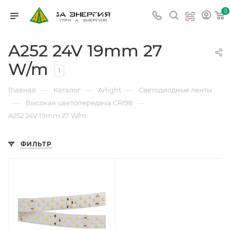
0
A252 24V 19mm 27
W/m
1
—
—
—
Главная
Каталог
Arlight
Светодиодные ленты
—
—
Высокая цветопередача CRI98
A252 24V 19mm 27 W/m
ФИЛЬТР