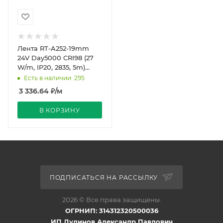
Лента RT-A252-19mm
24V Day5000 CRI98 (27
W/m, IP20, 2835, 5m)
(Arlight, Открытый)
Есть в наличии: 295
3 336.64
₽
/м
В КОРЗИНУ
ПОДПИСАТЬСЯ НА РАССЫЛКУ
2026 © Все права защищены.
ОГРНИП: 314312320500036
ИП Дудинов Александр Павлович