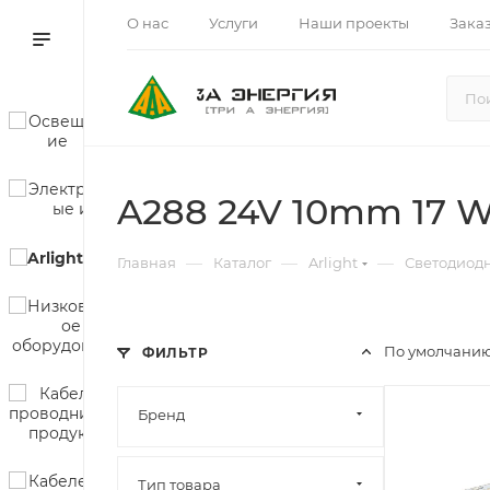
О нас
Услуги
Наши проекты
Зака
A288 24V 10mm 17 
—
—
—
Главная
Каталог
Arlight
Светодиод
По умолчанию
ФИЛЬТР
Бренд
Тип товара