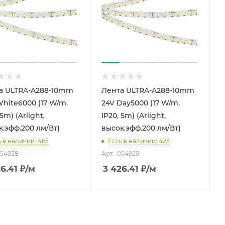
а ULTRA-A288-10mm
Лента ULTRA-A288-10mm
White6000 (17 W/m,
24V Day5000 (17 W/m,
 5m) (Arlight,
IP20, 5m) (Arlight,
к.эфф.200 лм/Вт)
высок.эфф.200 лм/Вт)
 в наличии: 465
Есть в наличии: 425
054928
Арт.: 054929
6.41
₽
/м
3 426.41
₽
/м