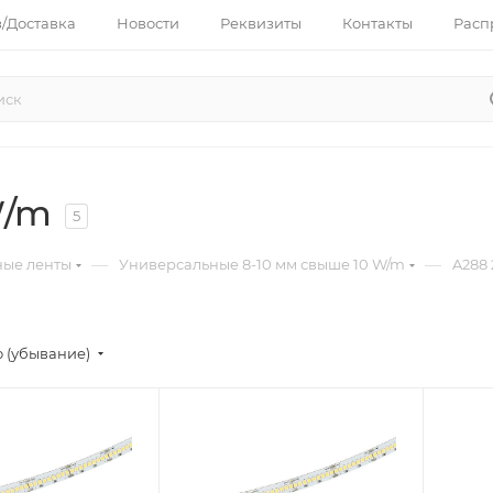
з/Доставка
Новости
Реквизиты
Контакты
Расп
W/m
5
—
—
ные ленты
Универсальные 8-10 мм свыше 10 W/m
A288
 (убывание)