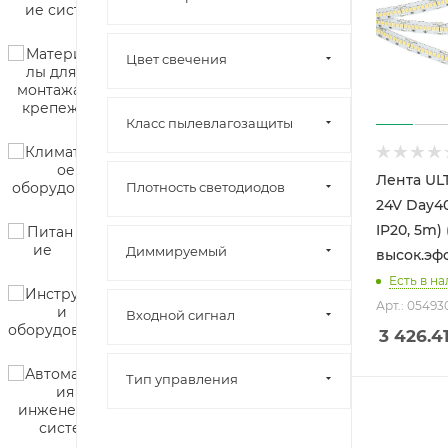
Цвет свечения
Класс пылевлагозащиты
Лента UL
Плотность светодиодов
24V Day40
IP20, 5m) 
Диммируeмый
высок.эфф
Есть в на
Арт.: 05493
Входной сигнал
3 426.4
Тип управления