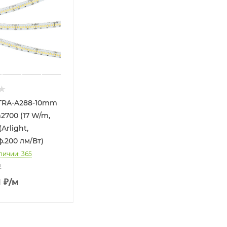
TRA-A288-10mm
2700 (17 W/m,
(Arlight,
.200 лм/Вт)
личии: 365
2
1
₽
/м