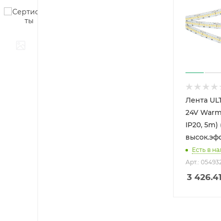
Лента UL
24V Warm
IP20, 5m) 
высок.эфф
Есть в на
Арт.: 05493
3 426.4