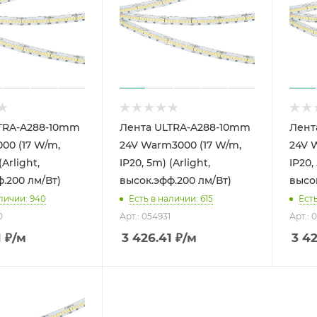
TRA-A288-10mm
Лента ULTRA-A288-10mm
Лент
00 (17 W/m,
24V Warm3000 (17 W/m,
24V 
(Arlight,
IP20, 5m) (Arlight,
IP20,
.200 лм/Вт)
высок.эфф.200 лм/Вт)
высо
личии: 940
Есть в наличии: 615
Есть
0
Арт.: 054931
Арт.: 
1
₽
/м
3 426.41
₽
/м
3 42