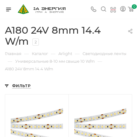
0
A180 24V 8mm 14.4
W/m
2
—
—
—
Главная
Каталог
Arlight
Светодиодные ленты
—
—
Универсальные 8-10 мм свыше 10 W/m
A180 24V 8mm 14.4 W/m
ФИЛЬТР