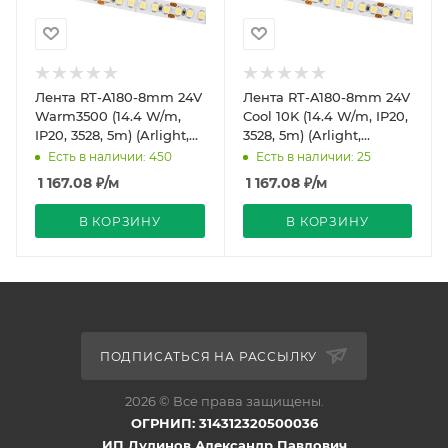
Лента RT-A180-8mm 24V
Лента RT-A180-8mm 24V
Warm3500 (14.4 W/m,
Cool 10K (14.4 W/m, IP20,
IP20, 3528, 5m) (Arlight,
3528, 5m) (Arlight,
Открытый)
Открытый)
Есть в наличии: 450
Есть в наличии: 25
1 167.08
₽
/м
1 167.08
₽
/м
В КОРЗИНУ
В КОРЗИНУ
ПОДПИСАТЬСЯ НА РАССЫЛКУ
2026 © Все права защищены.
ОГРНИП: 314312320500036
ИП Дудинов Александр Павлович