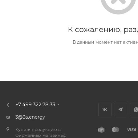
К сожалению, раз
В данный момент нет актив
+7 499 322 78 33
3@3a.energy
Купить продукцию в
фирменных магазинах: