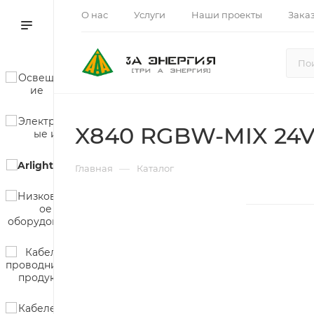
О нас
Услуги
Наши проекты
Зака
X840 RGBW-MIX 24V
—
Главная
Каталог