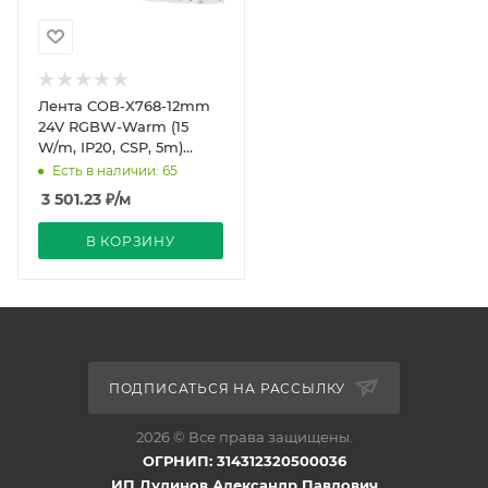
Лента COB-X768-12mm
24V RGBW-Warm (15
W/m, IP20, CSP, 5m)
(Arlight, 5 лет)
Есть в наличии: 65
3 501.23
₽
/м
В КОРЗИНУ
ПОДПИСАТЬСЯ НА РАССЫЛКУ
2026 © Все права защищены.
ОГРНИП: 314312320500036
ИП Дудинов Александр Павлович