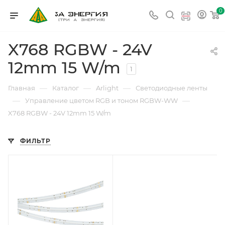
0
X768 RGBW - 24V
12mm 15 W/m
1
—
—
—
Главная
Каталог
Arlight
Светодиодные ленты
—
—
Управление цветом RGB и тоном RGBW-WW
X768 RGBW - 24V 12mm 15 W/m
ФИЛЬТР