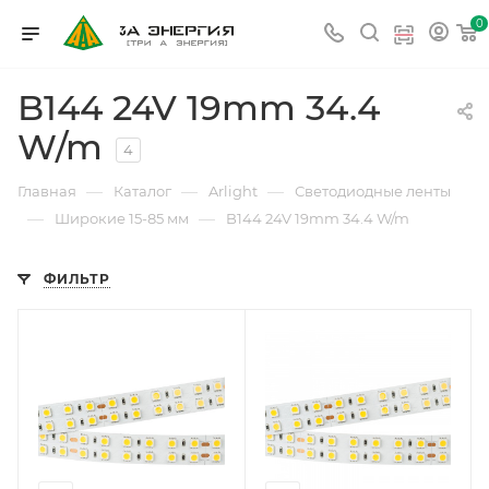
0
B144 24V 19mm 34.4
W/m
4
—
—
—
Главная
Каталог
Arlight
Светодиодные ленты
—
—
Широкие 15-85 мм
B144 24V 19mm 34.4 W/m
ФИЛЬТР