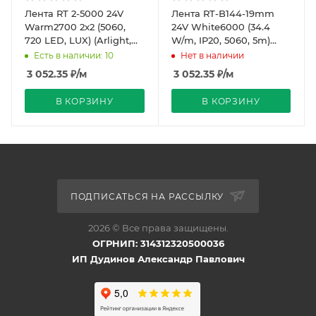
Лента RT 2-5000 24V
Лента RT-B144-19mm
Warm2700 2x2 (5060,
24V White6000 (34.4
720 LED, LUX) (Arlight,
W/m, IP20, 5060, 5m)
34.4 Вт/м, IP20)
(Arlight, Открытый)
Есть в наличии: 10
Нет в наличии
3 052.35
₽
/м
3 052.35
₽
/м
В КОРЗИНУ
В КОРЗИНУ
ПОДПИСАТЬСЯ НА РАССЫЛКУ
2026 © Все права защищены.
ОГРНИП: 314312320500036
ИП Дудинов Александр Павлович