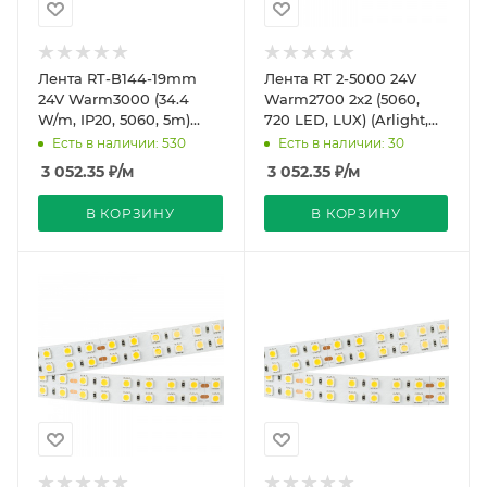
Лента RT-B144-19mm
Лента RT 2-5000 24V
24V Warm3000 (34.4
Warm2700 2x2 (5060,
W/m, IP20, 5060, 5m)
720 LED, LUX) (Arlight,
(Arlight, 34.4 Вт/м, IP20)
34.4 Вт/м, IP20)
Есть в наличии: 530
Есть в наличии: 30
3 052.35
₽
/м
3 052.35
₽
/м
В КОРЗИНУ
В КОРЗИНУ