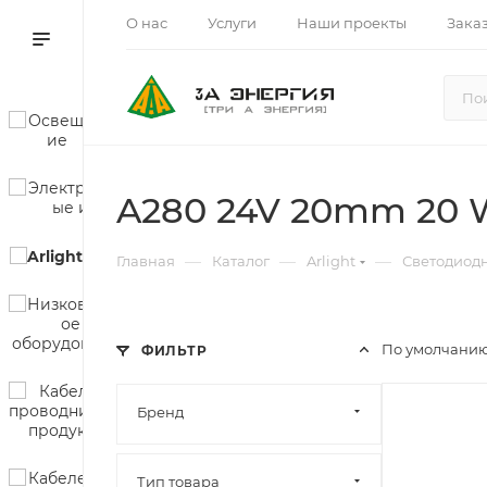
О нас
Услуги
Наши проекты
Зака
A280 24V 20mm 20 
—
—
—
Главная
Каталог
Arlight
Светодиод
По умолчанию
ФИЛЬТР
Бренд
Тип товара