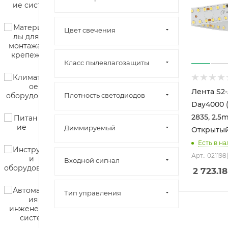
Цвет свечения
Класс пылевлагозащиты
Лента S2
Плотность светодиодов
Day4000 (
2835, 2.5m
Диммируeмый
Открытый
Есть в на
Арт.: 021198
Входной сигнал
2 723.18
Тип управления