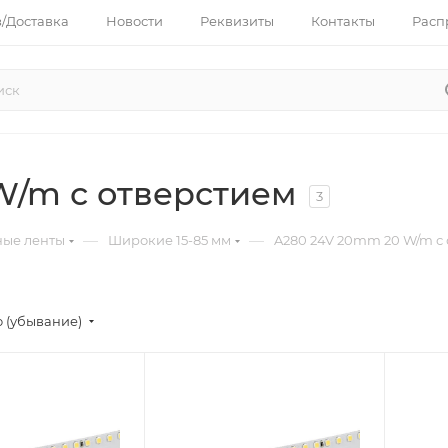
з/Доставка
Новости
Реквизиты
Контакты
Расп
W/m с отверстием
3
—
—
ные ленты
Широкие 15-85 мм
A280 24V 20mm 20 W/m с
 (убывание)