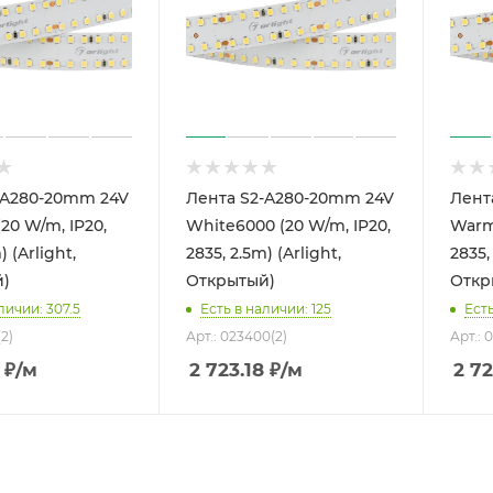
-A280-20mm 24V
Лента S2-A280-20mm 24V
Лент
20 W/m, IP20,
White6000 (20 W/m, IP20,
Warm
) (Arlight,
2835, 2.5m) (Arlight,
2835,
)
Открытый)
Откр
личии: 307.5
Есть в наличии: 125
Есть
(2)
Арт.: 023400(2)
Арт.: 0
₽
/м
2 723.18
₽
/м
2 72