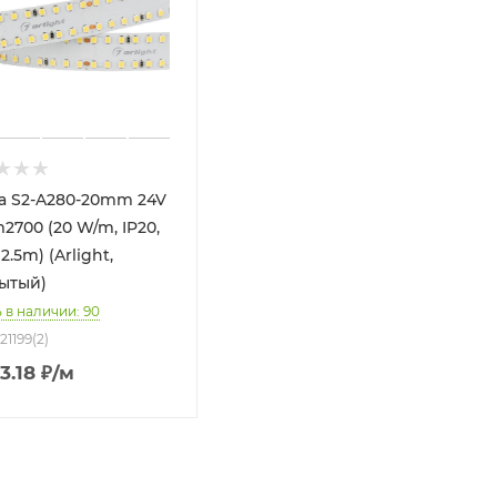
а S2-A280-20mm 24V
2700 (20 W/m, IP20,
 2.5m) (Arlight,
ытый)
 в наличии: 90
21199(2)
3.18
₽
/м