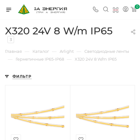
0
X320 24V 8 W/m IP65
3
—
—
—
Главная
Каталог
Arlight
Светодиодные ленты
—
—
Герметичные IP65-IP68
X320 24V 8 W/m IP65
ФИЛЬТР