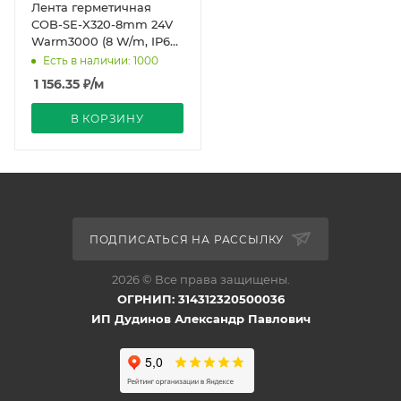
Лента герметичная
COB-SE-X320-8mm 24V
Warm3000 (8 W/m, IP65,
5m) (Arlight, -)
Есть в наличии: 1000
1 156.35
₽
/м
В КОРЗИНУ
ПОДПИСАТЬСЯ НА РАССЫЛКУ
2026 © Все права защищены.
ОГРНИП: 314312320500036
ИП Дудинов Александр Павлович