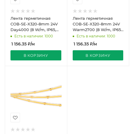
Лента герметичная
Лента герметичная
COB-SE-X320-8mm 24V
COB-SE-X320-8mm 24V
Day4000 (8 W/m, IP65,
Warm2700 (8 W/m, IP65,
5m) (Arlight, -)
5m) (Arlight, -)
Есть в наличии: 1000
Есть в наличии: 1000
1 156.35
₽
/м
1 156.35
₽
/м
В КОРЗИНУ
В КОРЗИНУ