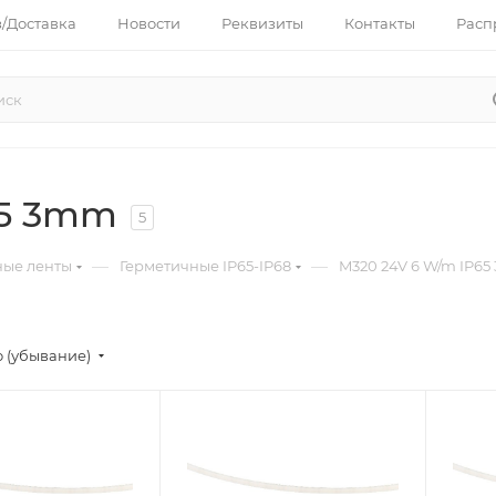
з/Доставка
Новости
Реквизиты
Контакты
Расп
65 3mm
5
—
—
ные ленты
Герметичные IP65-IP68
M320 24V 6 W/m IP6
 (убывание)