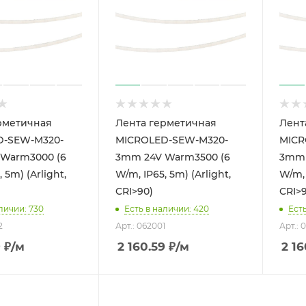
рметичная
Лента герметичная
Лент
D-SEW-M320-
MICROLED-SEW-M320-
MICR
Warm3000 (6
3mm 24V Warm3500 (6
3mm 
 5m) (Arlight,
W/m, IP65, 5m) (Arlight,
W/m, 
CRI>90)
CRI>
личии: 730
Есть в наличии: 420
Ест
2
Арт.: 062001
Арт.: 
9
₽
/м
2 160.59
₽
/м
2 16