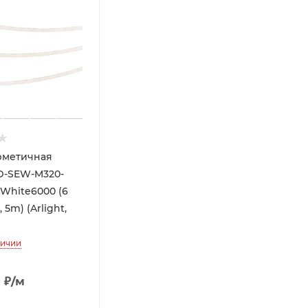
рметичная
D-SEW-M320-
White6000 (6
 5m) (Arlight,
личии
9
₽
/м