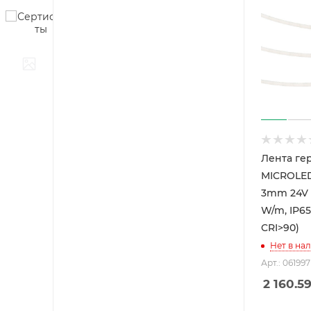
Лента ге
MICROLE
3mm 24V 
W/m, IP65,
CRI>90)
Нет в на
Арт.: 061997
2 160.5