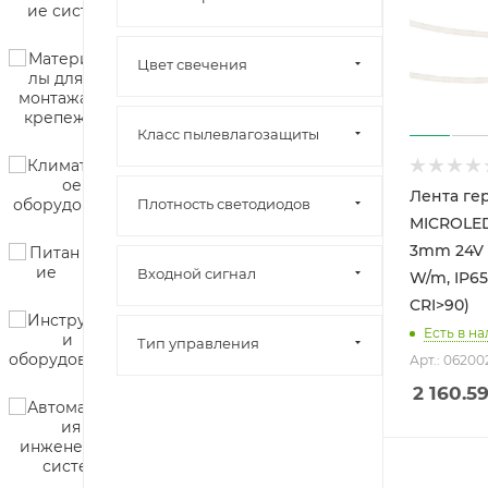
Цвет свечения
Класс пылевлагозащиты
Лента ге
Плотность светодиодов
MICROLE
3mm 24V 
Входной сигнал
W/m, IP65,
CRI>90)
Есть в на
Тип управления
Арт.: 06200
2 160.5