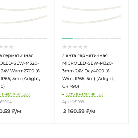
а герметичная
Лента герметичная
OLED-SEW-M320-
MICROLED-SEW-M320-
24V Warm2700 (6
3mm 24V Day4000 (6
IP65, 5m) (Arlight,
W/m, IP65, 5m) (Arlight,
90)
CRI>90)
ь в наличии: 280
Есть в наличии: 130
062004
Арт.: 061999
0.59
₽
/м
2 160.59
₽
/м