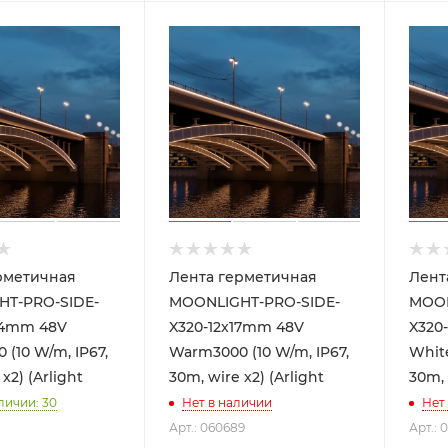
рметичная
Лента герметичная
Лент
T-PRO-SIDE-
MOONLIGHT-PRO-SIDE-
MOON
24mm 48V
X320-12x17mm 48V
X320
(10 W/m, IP67,
Warm3000 (10 W/m, IP67,
White
x2) (Arlight
30m, wire x2) (Arlight
30m, 
личии: 30
Нет в наличии
Нет
Арт.: 060689
Арт.: 