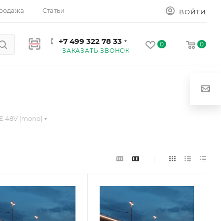
родажа
Статьи
ВОЙТИ
+7 499 322 78 33
0
0
ЗАКАЗАТЬ ЗВОНОК
 48V [mono]