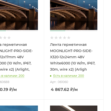
а герметичная
Лента герметичная
LIGHT-PRO-SIDE-
MOONLIGHT-PRO-SIDE-
-12x17mm 48V
X320-12x24mm 48V
00 (10 W/m, IP67,
White6000 (10 W/m, IP67,
wire x2) (Arlight,
30m, wire x2) (Arligh
ь в наличии: 200
Есть в наличии: 200
060688
Арт.: 061060
0.19
₽
/м
4 867.62
₽
/м