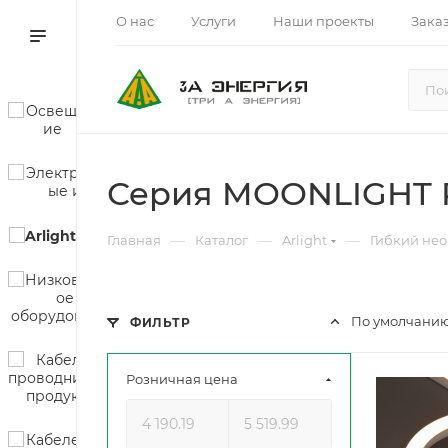
О нас
Услуги
Наши проекты
Зака
Серия MOONLIGHT P
—
—
—
Главная
Каталог
Arlight
Гибкий не
По умолчанию
ФИЛЬТР
Розничная цена