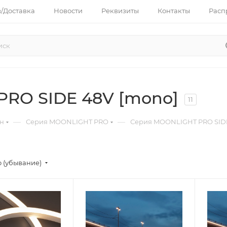
з/Доставка
Новости
Реквизиты
Контакты
Расп
RO SIDE 48V [mono]
11
—
—
он
Серия MOONLIGHT PRO
Серия MOONLIGHT PRO SIDE
 (убывание)