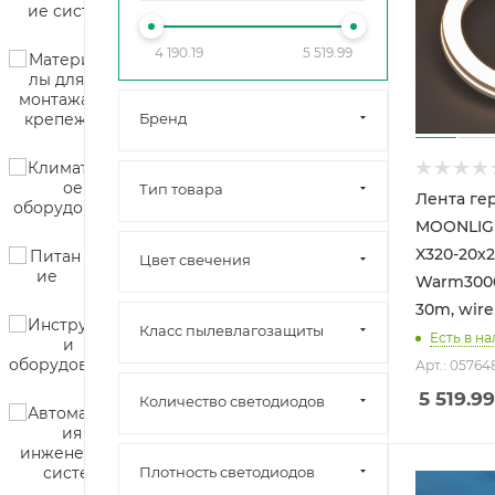
4 190.19
5 519.99
Бренд
Тип товара
Лента ге
MOONLIGH
X320-20x
Цвет свечения
Warm3000 
30m, wire 
Класс пылевлагозащиты
Есть в на
Арт.: 05764
5 519.99
Количество светодиодов
Плотность светодиодов