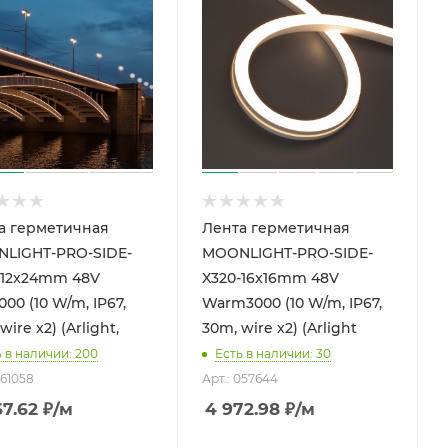
а герметичная
Лента герметичная
LIGHT-PRO-SIDE-
MOONLIGHT-PRO-SIDE-
-12x24mm 48V
X320-16x16mm 48V
00 (10 W/m, IP67,
Warm3000 (10 W/m, IP67,
wire x2) (Arlight,
30m, wire x2) (Arlight
ь в наличии: 200
Есть в наличии: 30
061058
Арт.: 057644
67.62
₽
/м
4 972.98
₽
/м