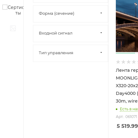
Форма (сечение)
Входной сигнал
Тип управления
Лента ге
MOONLIGH
X320-20x
Day4000 (
30m, wire 
Есть в на
Арт.: 061071
5 519.99