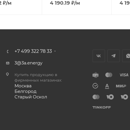
2
₽
/м
4 190.19
₽
/м
4 19
+7 499 322 78 33
3@3a.energy
Купить продукцию в
фирменных магазинах:
Москва
Белгород
Старый Оскол