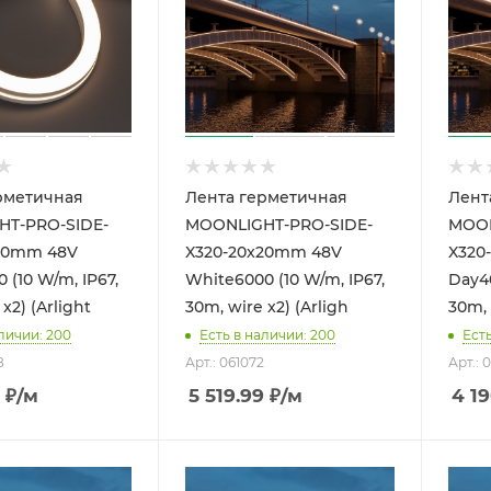
рметичная
Лента герметичная
Лент
T-PRO-SIDE-
MOONLIGHT-PRO-SIDE-
MOON
20mm 48V
X320-20x20mm 48V
X320
(10 W/m, IP67,
White6000 (10 W/m, IP67,
Day40
x2) (Arlight
30m, wire x2) (Arligh
30m, 
личии: 200
Есть в наличии: 200
Ест
8
Арт.: 061072
Арт.: 
₽
/м
5 519.99
₽
/м
4 19