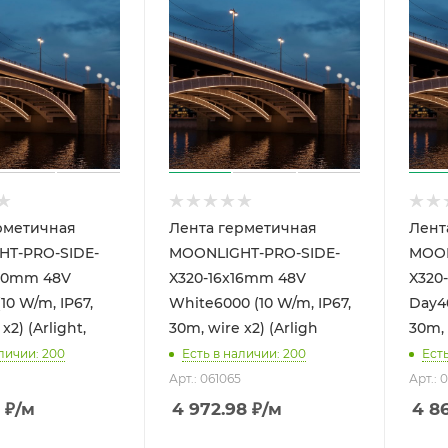
рметичная
Лента герметичная
Лент
T-PRO-SIDE-
MOONLIGHT-PRO-SIDE-
MOON
20mm 48V
X320-16x16mm 48V
X320
10 W/m, IP67,
White6000 (10 W/m, IP67,
Day40
x2) (Arlight,
30m, wire x2) (Arligh
30m, 
личии: 200
Есть в наличии: 200
Ест
Арт.: 061065
Арт.: 
₽
/м
4 972.98
₽
/м
4 8