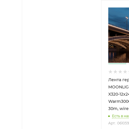
Лента ге
MOONLIGH
X320-12x
Warm3000 
30m, wire 
Есть в на
Арт.: 061059