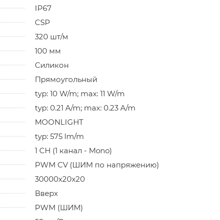
IP67
CSP
320 шт/м
100 мм
Силикон
Прямоугольный
typ: 10 W/m; max: 11 W/m
typ: 0.21 A/m; max: 0.23 A/m
MOONLIGHT
typ: 575 lm/m
1 CH (1 канал - Mono)
PWM СV (ШИМ по напряжению)
30000x20x20
Вверх
PWM (ШИМ)