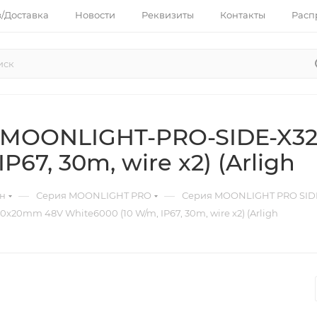
з/Доставка
Новости
Реквизиты
Контакты
Расп
 MOONLIGHT-PRO-SIDE-X3
P67, 30m, wire x2) (Arligh
—
—
он
Серия MOONLIGHT PRO
Серия MOONLIGHT PRO SIDE
0mm 48V White6000 (10 W/m, IP67, 30m, wire x2) (Arligh