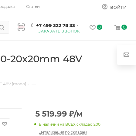
родажа
Статьи
ВОЙТИ
+7 499 322 78 33
0
0
ЗАКАЗАТЬ ЗВОНОК
20-20x20mm 48V
—
 48V [mono]
5 519.99
₽
/м
В наличии на ВСЕХ складах: 200
Детализация по складам