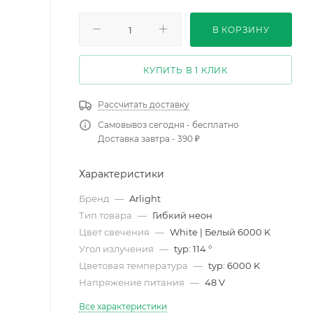
В КОРЗИНУ
КУПИТЬ В 1 КЛИК
Рассчитать доставку
Самовывоз сегодня - бесплатно
Доставка завтра - 390 ₽
Характеристики
Бренд
—
Arlight
Тип товара
—
Гибкий неон
Цвет свечения
—
White | Белый 6000 K
Угол излучения
—
typ: 114 °
Цветовая температура
—
typ: 6000 K
Напряжение питания
—
48 V
Все характеристики