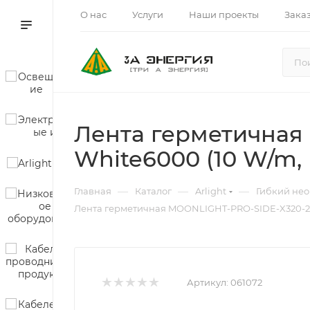
О нас
Услуги
Наши проекты
Зака
Лента герметичная
White6000 (10 W/m, I
—
—
—
Главная
Каталог
Arlight
Гибкий не
Лента герметичная MOONLIGHT-PRO-SIDE-X320-20x2
Артикул:
061072