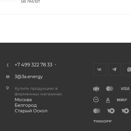
58 лм/Вт
+7 499 322 78 33
3@3a.energy
Купить продукцию в
фирменных магазинах:
Москва
Белгород
Старый Оскол