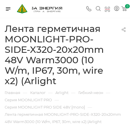
0
Лента герметичная
MOONLIGHT-PRO-
SIDE-X320-20x20mm
48V Warm3000 (10
W/m, IP67, 30m, wire
x2) (Arlight
—
—
—
—
Главная
Каталог
Arlight
Гибкий неон
—
Серия MOONLIGHT PRO
—
Серия MOONLIGHT PRO SIDE 48V [mono]
Лента герметичная MOONLIGHT-PRO-SIDE-X320-20x20mm
48V Warm3000 (10 W/m, IP67, 30m, wire x2) (Arlight