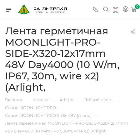
0
Лента герметичная
MOONLIGHT-PRO-
SIDE-X320-12x17mm
48V Day4000 (10 W/m,
IP67, 30m, wire x2)
(Arlight,
—
—
—
—
Главная
Каталог
Arlight
Гибкий неон
—
Серия MOONLIGHT PRO
—
Серия MOONLIGHT PRO SIDE 48V [mono]
Лента герметичная MOONLIGHT-PRO-SIDE-X320-12x17mm
48V Day4000 (10 W/m, IP67, 30m, wire x2) (Arlight,