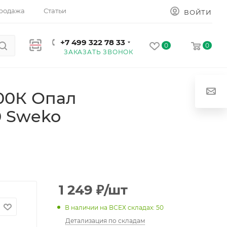
родажа
Статьи
ВОЙТИ
+7 499 322 78 33
0
0
ЗАКАЗАТЬ ЗВОНОК
00К Опал
0 Sweko
1 249
₽
/шт
В наличии на ВСЕХ складах: 50
Детализация по складам