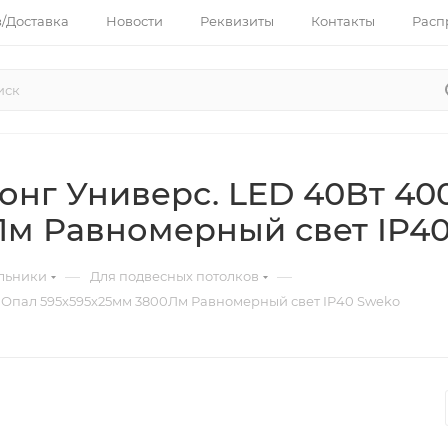
з/Доставка
Новости
Реквизиты
Контакты
Расп
онг Универс. LED 40Вт 40
Лм Равномерный свет IP4
—
—
льники
Для подвесных потолков
 Опал 595х595х25мм 3800Лм Равномерный свет IP40 Sweko