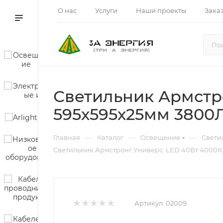
О нас
Услуги
Наши проекты
Зака
Светильник Армстр
595х595х25мм 3800
—
—
—
Главная
Каталог
Освещение
Свети
Светильник Армстронг Универс. LED 40Вт 4000К
Артикул:
02009