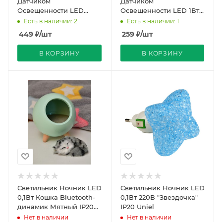
Датчиком
Датчиком
Освещенности LED
Освещенности LED 1Вт
0,5Вт 220В Белый IP20
220В Овал Белый IP20
Есть в наличии: 2
Есть в наличии: 1
DTL-320 LED 0,1Вт Uniel
LED 0,1Вт Uniel
449
₽
/шт
259
₽
/шт
В КОРЗИНУ
В КОРЗИНУ
Светильник Ночник LED
Светильник Ночник LED
0,1Вт Кошка Bluetooth-
0,1Вт 220В "Звездочка"
динамик Мятный IP20
IP20 Uniel
REDIGLE
Нет в наличии
Нет в наличии