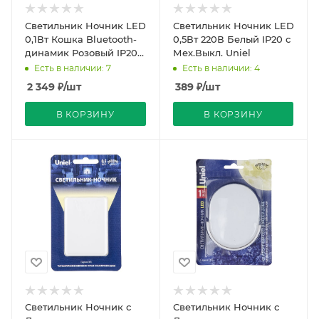
Светильник Ночник LED
Светильник Ночник LED
0,1Вт Кошка Bluetooth-
0,5Вт 220В Белый IP20 с
динамик Розовый IP20
Мех.Выкл. Uniel
REDIGLE
Есть в наличии: 7
Есть в наличии: 4
2 349
₽
/шт
389
₽
/шт
В КОРЗИНУ
В КОРЗИНУ
Светильник Ночник с
Светильник Ночник с