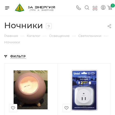
0
Ночники
9
—
—
—
—
Главная
Каталог
Освещение
Светильники
Ночники
ФИЛЬТР